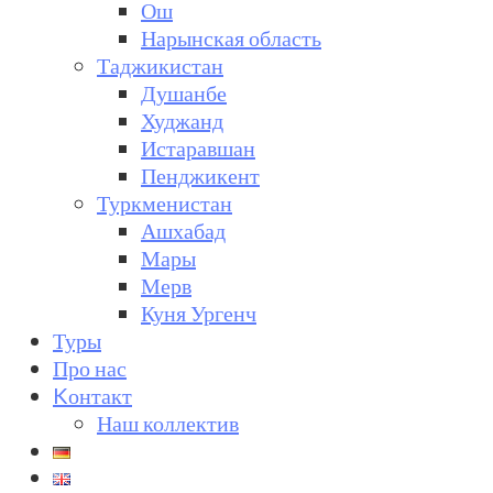
Ош
Нарынская область
Таджикистан
Душанбе
Худжанд
Истаравшан
Пенджикент
Туркменистан
Ашхабад
Мары
Мерв
Куня Ургенч
Туры
Про нас
Kонтакт
Наш коллектив