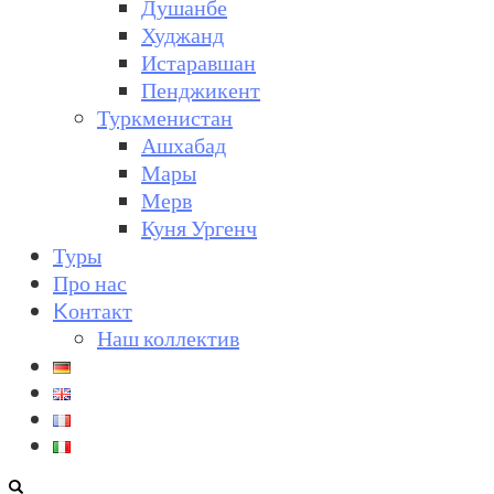
Душанбе
Худжанд
Истаравшан
Пенджикент
Туркменистан
Ашхабад
Мары
Мерв
Куня Ургенч
Туры
Про нас
Kонтакт
Наш коллектив