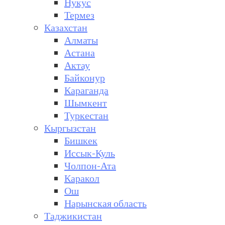
Нукус
Термез
Казахстан
Алматы
Астана
Актау
Байконур
Караганда
Шымкент
Туркестан
Кыргызстан
Бишкек
Иссык-Куль
Чолпон-Ата
Каракол
Ош
Нарынская область
Таджикистан