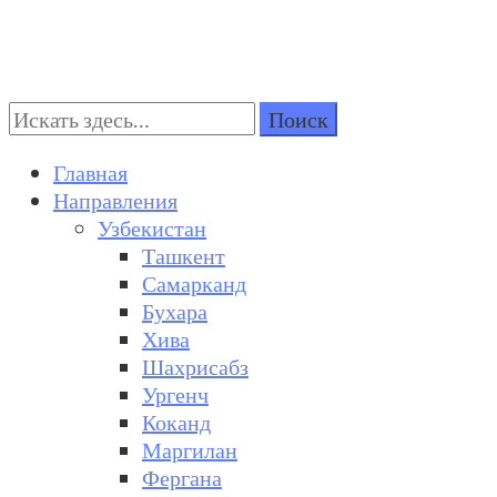
Поиск:
Turkestan Travel
Discover Central Asia
Главная
Направления
Узбекистан
Ташкент
Самарканд
Бухара
Хива
Шахрисабз
Ургенч
Коканд
Маргилан
Фергана