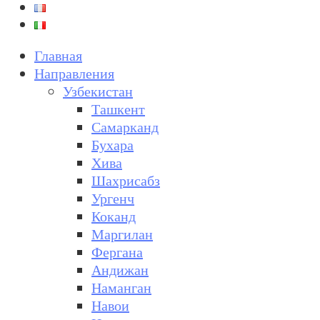
Главная
Направления
Узбекистан
Ташкент
Самарканд
Бухара
Хива
Шахрисабз
Ургенч
Коканд
Маргилан
Фергана
Андижан
Наманган
Навои