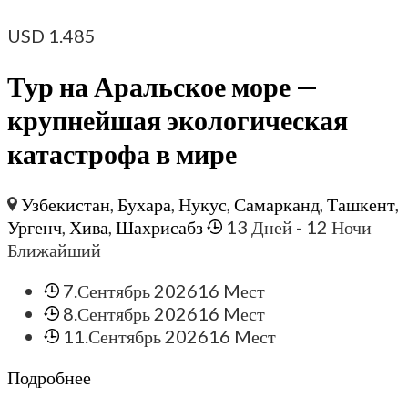
USD
1.485
Тур на Аральское море —
крупнейшая экологическая
катастрофа в мире
Узбекистан
,
Бухара
,
Нукус
,
Самарканд
,
Ташкент
,
Ургенч
,
Хива
,
Шахрисабз
13 Дней
- 12 Ночи
Ближайший
7.Сентябрь 2026
16 Mест
8.Сентябрь 2026
16 Mест
11.Сентябрь 2026
16 Mест
Подробнее