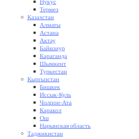
Нукус
Термез
Казахстан
Алматы
Астана
Актау
Байконур
Караганда
Шымкент
Туркестан
Кыргызстан
Бишкек
Иссык-Куль
Чолпон-Ата
Каракол
Ош
Нарынская область
Таджикистан