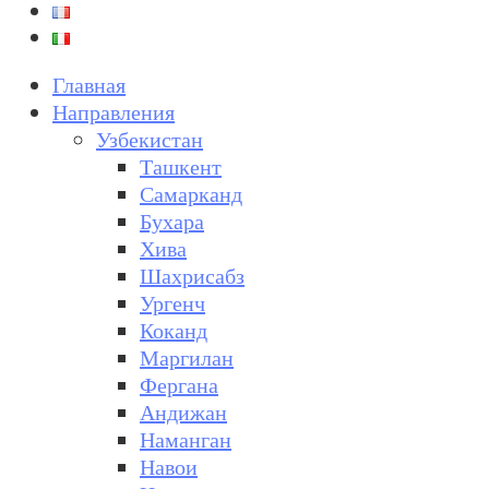
Главная
Направления
Узбекистан
Ташкент
Самарканд
Бухара
Хива
Шахрисабз
Ургенч
Коканд
Маргилан
Фергана
Андижан
Наманган
Навои