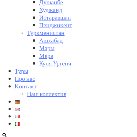
Душанбе
Худжанд
Истаравшан
Пенджикент
Туркменистан
Ашхабад
Мары
Мерв
Куня Ургенч
Туры
Про нас
Kонтакт
Наш коллектив