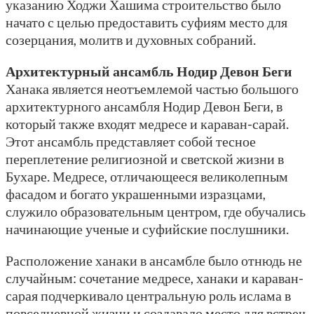
указанию Ходжи Хашима строительство было
начато с целью предоставить суфиям место для
созерцания, молитв и духовных собраний.
Архитектурный ансамбль Нодир Девон Беги
Ханака является неотъемлемой частью большого
архитектурного ансамбля Нодир Девон Беги, в
который также входят медресе и караван-сарай.
Этот ансамбль представляет собой тесное
переплетение религиозной и светской жизни в
Бухаре. Медресе, отличающееся великолепным
фасадом и богато украшенными изразцами,
служило образовательным центром, где обучались
начинающие ученые и суфийские послушники.
Расположение ханаки в ансамбле было отнюдь не
случайным: сочетание медресе, ханаки и караван-
сарая подчеркивало центральную роль ислама в
повседневной жизни и создавало место для встреч,