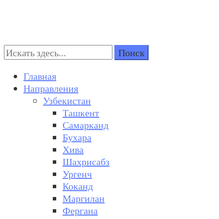
Поиск:
Turkestan Travel
Discover Central Asia
Главная
Направления
Узбекистан
Ташкент
Самарканд
Бухара
Хива
Шахрисабз
Ургенч
Коканд
Маргилан
Фергана