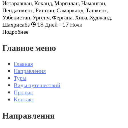
Истаравшан
,
Коканд
,
Маргилан
,
Наманган
,
Пенджикент
,
Риштан
,
Самарканд
,
Ташкент
,
Узбекистан
,
Ургенч
,
Фергана
,
Хива
,
Худжанд
,
Шахрисабз
18 Дней
- 17 Ночи
Подробнее
Главное меню
Главная
Направления
Туры
Виды путешествий
Про нас
Kонтакт
Направления