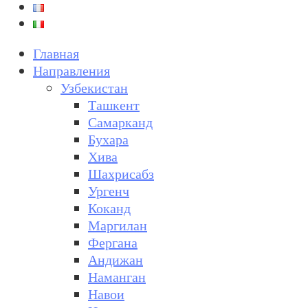
Главная
Направления
Узбекистан
Ташкент
Самарканд
Бухара
Хива
Шахрисабз
Ургенч
Коканд
Маргилан
Фергана
Андижан
Наманган
Навои