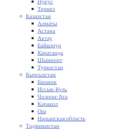
Нукус
Термез
Казахстан
Алматы
Астана
Актау
Байконур
Караганда
Шымкент
Туркестан
Кыргызстан
Бишкек
Иссык-Куль
Чолпон-Ата
Каракол
Ош
Нарынская область
Таджикистан