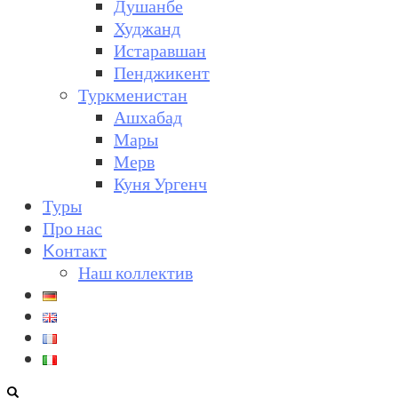
Душанбе
Худжанд
Истаравшан
Пенджикент
Туркменистан
Ашхабад
Мары
Мерв
Куня Ургенч
Туры
Про нас
Kонтакт
Наш коллектив