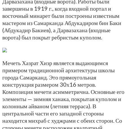
Дарвазахана (входные ворота). Работы были
завершены в 1919 г., когда входной портал и
восточный минарет были построены известным
мастером из Самарканда Абдукадиром бин Баки
(Абдукадир Бакиев), а Дарвазахана (входные
ворота) был покрыт ребристым куполом.
Мечеть Хазрат Хизр является выдающимся
примером традиционной архитектуры школы
города Самарканд. Это прямоугольная
конструкция размером 30х16 метров.
Композиция мечети асимметрична. Основные его
элементы — зимняя ханака, покрытая куполом и
колонным айваном (летняя терраса). В
центральной части его западной стороны
находится михраб с худжрами с обеих сторон. Со
стороны мечети расположен квадратный