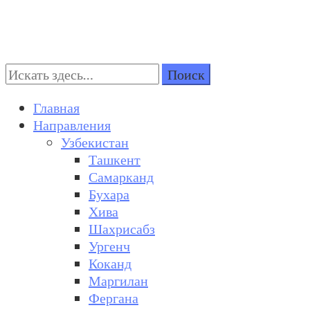
Поиск:
Turkestan Travel
Discover Central Asia
Главная
Направления
Узбекистан
Ташкент
Самарканд
Бухара
Хива
Шахрисабз
Ургенч
Коканд
Маргилан
Фергана