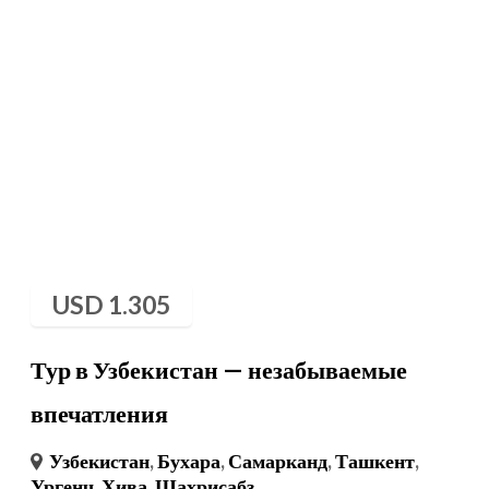
USD
1.305
Тур в Узбекистан — незабываемые
впечатления
Узбекистан
,
Бухара
,
Самарканд
,
Ташкент
,
Ургенч
,
Хива
,
Шахрисабз