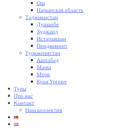
Ош
Нарынская область
Таджикистан
Душанбе
Худжанд
Истаравшан
Пенджикент
Туркменистан
Ашхабад
Мары
Мерв
Куня Ургенч
Туры
Про нас
Kонтакт
Наш коллектив