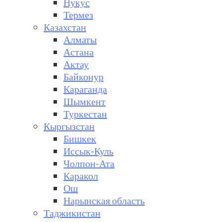
Нукус
Термез
Казахстан
Алматы
Астана
Актау
Байконур
Караганда
Шымкент
Туркестан
Кыргызстан
Бишкек
Иссык-Куль
Чолпон-Ата
Каракол
Ош
Нарынская область
Таджикистан