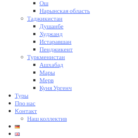
Ош
Нарынская область
Таджикистан
Душанбе
Худжанд
Истаравшан
Пенджикент
Туркменистан
Ашхабад
Мары
Мерв
Куня Ургенч
Туры
Про нас
Kонтакт
Наш коллектив