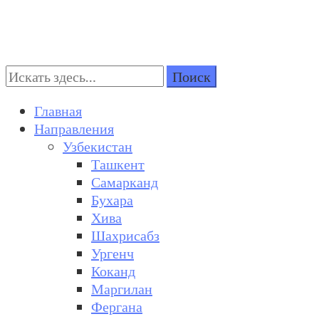
Поиск:
Turkestan Travel
Discover Central Asia
Главная
Направления
Узбекистан
Ташкент
Самарканд
Бухара
Хива
Шахрисабз
Ургенч
Коканд
Маргилан
Фергана