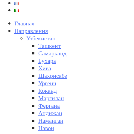
Главная
Направления
Узбекистан
Ташкент
Самарканд
Бухара
Хива
Шахрисабз
Ургенч
Коканд
Маргилан
Фергана
Андижан
Наманган
Навои