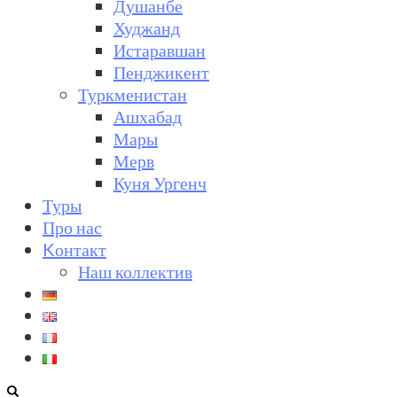
Душанбе
Худжанд
Истаравшан
Пенджикент
Туркменистан
Ашхабад
Мары
Мерв
Куня Ургенч
Туры
Про нас
Kонтакт
Наш коллектив