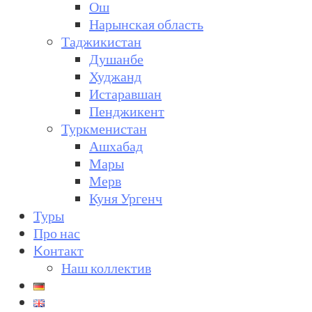
Ош
Нарынская область
Таджикистан
Душанбе
Худжанд
Истаравшан
Пенджикент
Туркменистан
Ашхабад
Мары
Мерв
Куня Ургенч
Туры
Про нас
Kонтакт
Наш коллектив