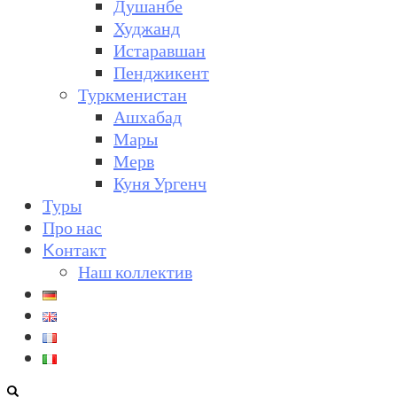
Душанбе
Худжанд
Истаравшан
Пенджикент
Туркменистан
Ашхабад
Мары
Мерв
Куня Ургенч
Туры
Про нас
Kонтакт
Наш коллектив