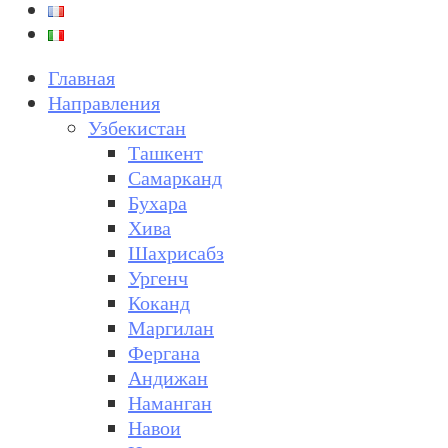
Главная
Направления
Узбекистан
Ташкент
Самарканд
Бухара
Хива
Шахрисабз
Ургенч
Коканд
Маргилан
Фергана
Андижан
Наманган
Навои