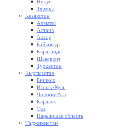
Нукус
Термез
Казахстан
Алматы
Астана
Актау
Байконур
Караганда
Шымкент
Туркестан
Кыргызстан
Бишкек
Иссык-Куль
Чолпон-Ата
Каракол
Ош
Нарынская область
Таджикистан