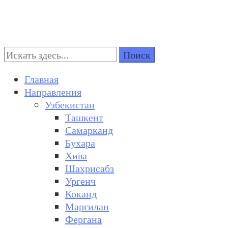
Поиск:
Turkestan Travel
Discover Central Asia
Главная
Направления
Узбекистан
Ташкент
Самарканд
Бухара
Хива
Шахрисабз
Ургенч
Коканд
Маргилан
Фергана