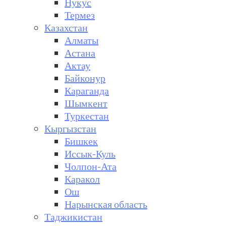
Нукус
Термез
Казахстан
Алматы
Астана
Актау
Байконур
Караганда
Шымкент
Туркестан
Кыргызстан
Бишкек
Иссык-Куль
Чолпон-Ата
Каракол
Ош
Нарынская область
Таджикистан