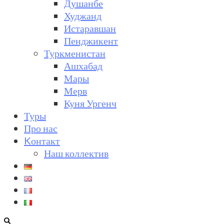
Душанбе
Худжанд
Истаравшан
Пенджикент
Туркменистан
Ашхабад
Мары
Мерв
Куня Ургенч
Туры
Про нас
Kонтакт
Наш коллектив