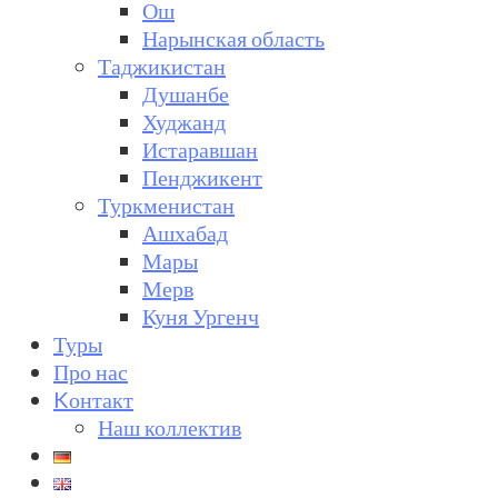
Ош
Нарынская область
Таджикистан
Душанбе
Худжанд
Истаравшан
Пенджикент
Туркменистан
Ашхабад
Мары
Мерв
Куня Ургенч
Туры
Про нас
Kонтакт
Наш коллектив