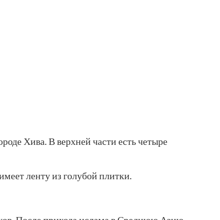
роде Хива. В верхней части есть четыре
меет ленту из голубой плитки.
ков. После прихода ислама в Среднюю Азию