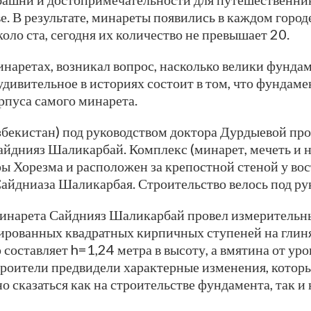
. В результате, минареты появились в каждом горо
оло ста, сегодня их количество не превышает 20.
наретах, возникал вопрос, насколько велики фунда
дивительное в историях состоит в том, что фундаме
рпуса самого минарета.
бекистан) под руководством доктора Дурдыевой про
айднияз Шаликарбай. Комплекс (минарет, мечеть и
ы Хорезма и расположен за крепостной стеной у во
Сайдниаза Шаликарбая. Строительство велось под р
нарета Сайднияз Шаликарбай провел измерительные
кированных квадратных кирпичных ступеней на глин
 составляет h=1,24 метра в высоту, а вмятина от ур
троители предвидели характерные изменения, котор
о сказаться как на строительстве фундамента, так и 