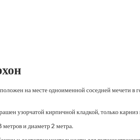
рхон
положен на месте одноименной соседней мечети в го
ашен узорчатой кирпичной кладкой, только карниз и
 метров и диаметр 2 метра.
башни и достопримечательности для путешественни