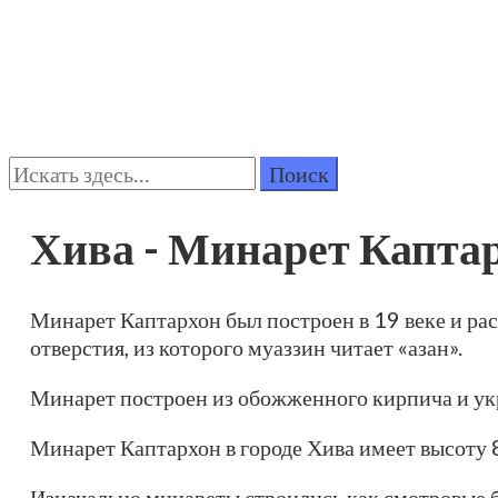
Поиск:
Хива - Минарет Капта
Минарет Каптархон был построен в 19 веке и рас
отверстия, из которого муаззин читает «азан».
Минарет построен из обожженного кирпича и укр
Минарет Каптархон в городе Хива имеет высоту 8
Изначально минареты строились как смотровые 