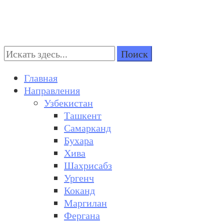
Поиск:
Turkestan Travel
Discover Central Asia
Главная
Направления
Узбекистан
Ташкент
Самарканд
Бухара
Хива
Шахрисабз
Ургенч
Коканд
Маргилан
Фергана