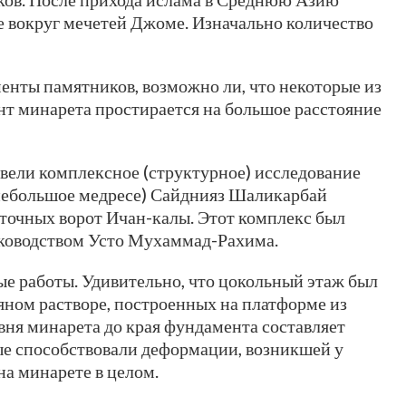
де вокруг мечетей Джоме. Изначально количество
менты памятников, возможно ли, что некоторые из
нт минарета простирается на большое расстояние
вели комплексное (структурное) исследование
 небольшое медресе) Сайднияз Шаликарбай
сточных ворот Ичан-калы. Этот комплекс был
уководством Усто Мухаммад-Рахима.
 работы. Удивительно, что цокольный этаж был
яном растворе, построенных на платформе из
овня минарета до края фундамента составляет
ые способствовали деформации, возникшей у
на минарете в целом.