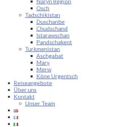
Naryn Region
Osch
Tadschikistan
Duschanbe
Chudschand
Istarawschan
Pandschakent
Turkmenistan
Aschgabat
Mary
Merw
Köne Urgentsch
Reiseangebote
Über uns
Kontakt
Unser Team