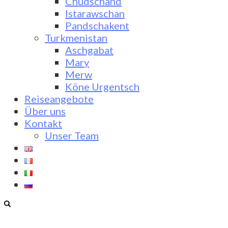
Chudschand
Istarawschan
Pandschakent
Turkmenistan
Aschgabat
Mary
Merw
Köne Urgentsch
Reiseangebote
Über uns
Kontakt
Unser Team