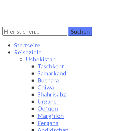
Suchen
Turkestan Travel
Discover Central Asia
Sie
nach:
Startseite
Reiseziele
Usbekistan
Taschkent
Samarkand
Buchara
Chiwa
Shahrisabz
Urganch
Qoʻqon
Margʻilon
Fergana
Andidschan