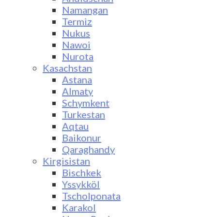
Namangan
Termiz
Nukus
Nawoi
Nurota
Kasachstan
Astana
Almaty
Schymkent
Turkestan
Aqtau
Baikonur
Qaraghandy
Kirgisistan
Bischkek
Yssykköl
Tscholponata
Karakol