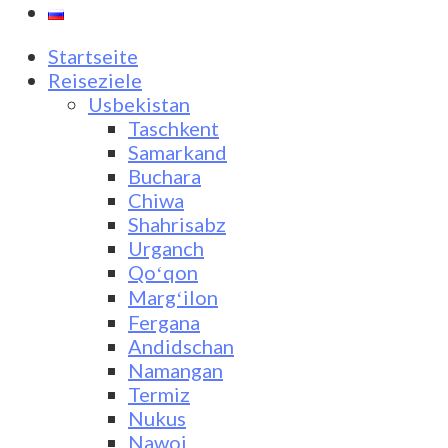
Startseite
Reiseziele
Usbekistan
Taschkent
Samarkand
Buchara
Chiwa
Shahrisabz
Urganch
Qoʻqon
Margʻilon
Fergana
Andidschan
Namangan
Termiz
Nukus
Nawoi