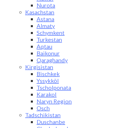
Nurota
Kasachstan
Astana
Almaty
Schymkent
Turkestan
Aqtau
Baikonur
Qaraghandy
Kirgisistan
Bischkek
Yssykköl
Tscholponata
Karakol
Naryn Region
Osch
Tadschikistan
Duschanbe