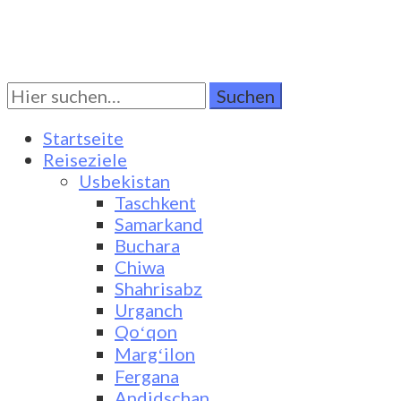
Suchen
Turkestan Travel
Discover Central Asia
Sie
nach:
Startseite
Reiseziele
Usbekistan
Taschkent
Samarkand
Buchara
Chiwa
Shahrisabz
Urganch
Qoʻqon
Margʻilon
Fergana
Andidschan