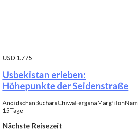
USD 1.775
Usbekistan erleben:
Höhepunkte der Seidenstraße
Andidschan
Buchara
Chiwa
Fergana
Margʻilon
Nam
15Tage
Nächste Reisezeit