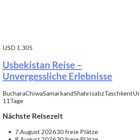
USD 1.305
Usbekistan Reise –
Unvergessliche Erlebnisse
Buchara
Chiwa
Samarkand
Shahrisabz
Taschkent
Ur
11Tage
Nächste Reisezeit
7.August 2026
30 freie Plätze
8.August 2026
30 freie Plätze