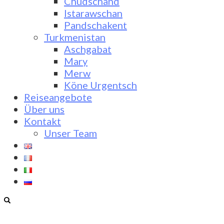
Chudschand
Istarawschan
Pandschakent
Turkmenistan
Aschgabat
Mary
Merw
Köne Urgentsch
Reiseangebote
Über uns
Kontakt
Unser Team