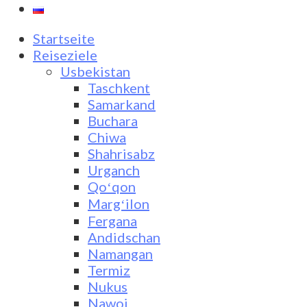
Startseite
Reiseziele
Usbekistan
Taschkent
Samarkand
Buchara
Chiwa
Shahrisabz
Urganch
Qoʻqon
Margʻilon
Fergana
Andidschan
Namangan
Termiz
Nukus
Nawoi