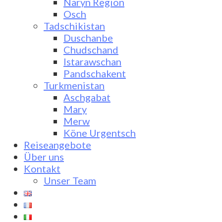
Naryn Region
Osch
Tadschikistan
Duschanbe
Chudschand
Istarawschan
Pandschakent
Turkmenistan
Aschgabat
Mary
Merw
Köne Urgentsch
Reiseangebote
Über uns
Kontakt
Unser Team