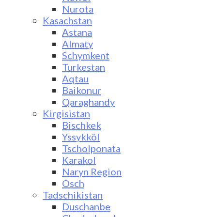
Nurota
Kasachstan
Astana
Almaty
Schymkent
Turkestan
Aqtau
Baikonur
Qaraghandy
Kirgisistan
Bischkek
Yssykköl
Tscholponata
Karakol
Naryn Region
Osch
Tadschikistan
Duschanbe