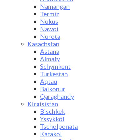
Namangan
Termiz
Nukus
Nawoi
Nurota
Kasachstan
Astana
Almaty
Schymkent
Turkestan
Aqtau
Baikonur
Qaraghandy
Kirgisistan
Bischkek
Yssykköl
Tscholponata
Karakol