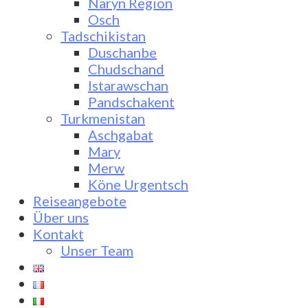
Naryn Region
Osch
Tadschikistan
Duschanbe
Chudschand
Istarawschan
Pandschakent
Turkmenistan
Aschgabat
Mary
Merw
Köne Urgentsch
Reiseangebote
Über uns
Kontakt
Unser Team