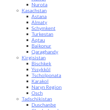
Nurota
Kasachstan
Astana
Almaty
Schymkent
Turkestan
Aqtau
Baikonur
Qaraghandy
Kirgisistan
Bischkek
Yssykköl
Tscholponata
Karakol
Naryn Region
Osch
Tadschikistan
Duschanbe