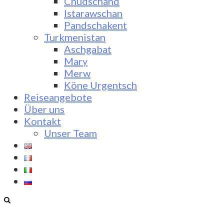
Chudschand
Istarawschan
Pandschakent
Turkmenistan
Aschgabat
Mary
Merw
Köne Urgentsch
Reiseangebote
Über uns
Kontakt
Unser Team