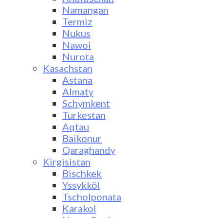
Namangan
Termiz
Nukus
Nawoi
Nurota
Kasachstan
Astana
Almaty
Schymkent
Turkestan
Aqtau
Baikonur
Qaraghandy
Kirgisistan
Bischkek
Yssykköl
Tscholponata
Karakol