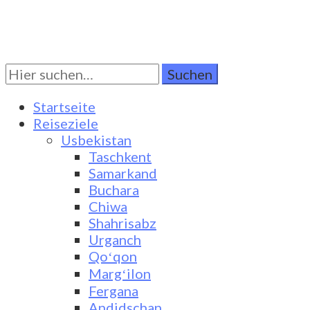
Suchen
Turkestan Travel
Discover Central Asia
Sie
nach:
Startseite
Reiseziele
Usbekistan
Taschkent
Samarkand
Buchara
Chiwa
Shahrisabz
Urganch
Qoʻqon
Margʻilon
Fergana
Andidschan