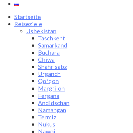
Startseite
Reiseziele
Usbekistan
Taschkent
Samarkand
Buchara
Chiwa
Shahrisabz
Urganch
Qoʻqon
Margʻilon
Fergana
Andidschan
Namangan
Termiz
Nukus
Nawoi