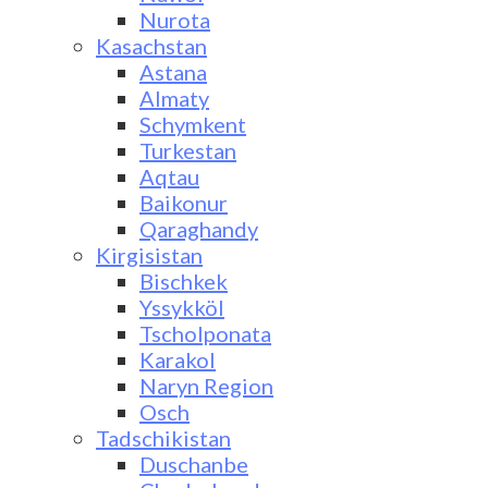
Nurota
Kasachstan
Astana
Almaty
Schymkent
Turkestan
Aqtau
Baikonur
Qaraghandy
Kirgisistan
Bischkek
Yssykköl
Tscholponata
Karakol
Naryn Region
Osch
Tadschikistan
Duschanbe