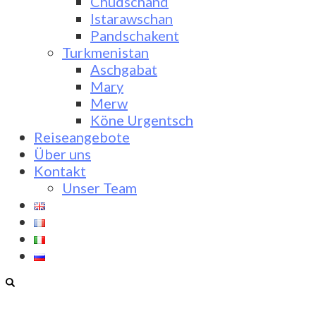
Chudschand
Istarawschan
Pandschakent
Turkmenistan
Aschgabat
Mary
Merw
Köne Urgentsch
Reiseangebote
Über uns
Kontakt
Unser Team