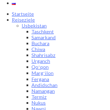
Startseite
Reiseziele
Usbekistan
Taschkent
Samarkand
Buchara
Chiwa
Shahrisabz
Urganch
Qoʻqon
Margʻilon
Fergana
Andidschan
Namangan
Termiz
Nukus
Nawoi