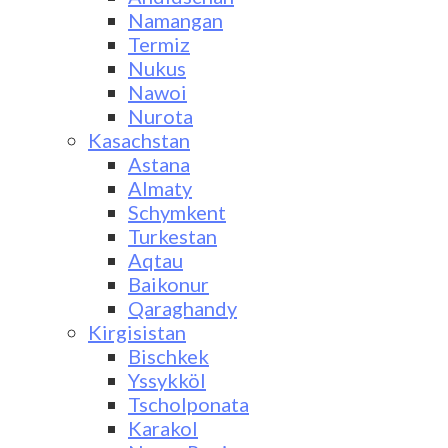
Namangan
Termiz
Nukus
Nawoi
Nurota
Kasachstan
Astana
Almaty
Schymkent
Turkestan
Aqtau
Baikonur
Qaraghandy
Kirgisistan
Bischkek
Yssykköl
Tscholponata
Karakol