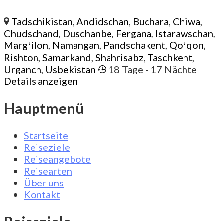
Tadschikistan
,
Andidschan
,
Buchara
,
Chiwa
,
Chudschand
,
Duschanbe
,
Fergana
,
Istarawschan
,
Margʻilon
,
Namangan
,
Pandschakent
,
Qoʻqon
,
Rishton
,
Samarkand
,
Shahrisabz
,
Taschkent
,
Urganch
,
Usbekistan
18 Tage
- 17 Nächte
Details anzeigen
Hauptmenü
Startseite
Reiseziele
Reiseangebote
Reisearten
Über uns
Kontakt