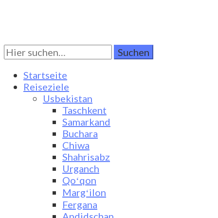
Suchen
Turkestan Travel
Discover Central Asia
Sie
nach:
Startseite
Reiseziele
Usbekistan
Taschkent
Samarkand
Buchara
Chiwa
Shahrisabz
Urganch
Qoʻqon
Margʻilon
Fergana
Andidschan