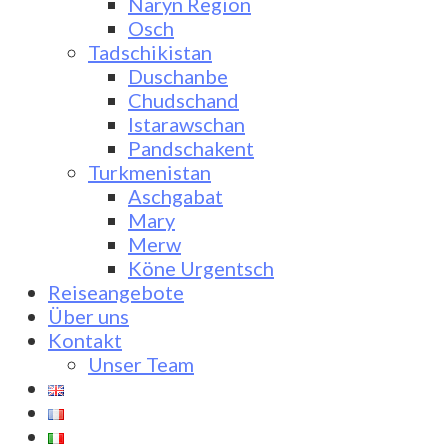
Naryn Region
Osch
Tadschikistan
Duschanbe
Chudschand
Istarawschan
Pandschakent
Turkmenistan
Aschgabat
Mary
Merw
Köne Urgentsch
Reiseangebote
Über uns
Kontakt
Unser Team