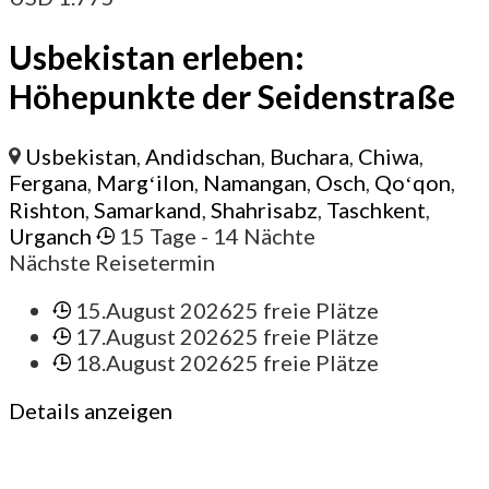
Usbekistan erleben:
Höhepunkte der Seidenstraße
Usbekistan
,
Andidschan
,
Buchara
,
Chiwa
,
Fergana
,
Margʻilon
,
Namangan
,
Osch
,
Qoʻqon
,
Rishton
,
Samarkand
,
Shahrisabz
,
Taschkent
,
Urganch
15 Tage
- 14 Nächte
Nächste Reisetermin
15.August 2026
25 freie Plätze
17.August 2026
25 freie Plätze
18.August 2026
25 freie Plätze
Details anzeigen