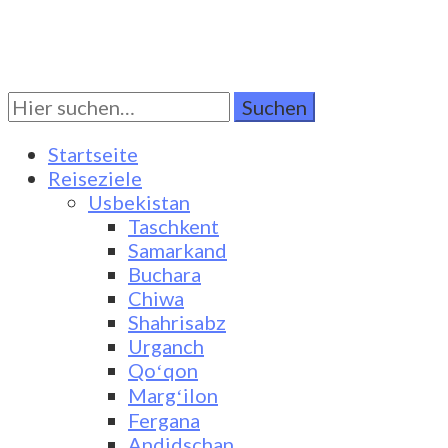
Suchen
Turkestan Travel
Discover Central Asia
Sie
nach:
Startseite
Reiseziele
Usbekistan
Taschkent
Samarkand
Buchara
Chiwa
Shahrisabz
Urganch
Qoʻqon
Margʻilon
Fergana
Andidschan