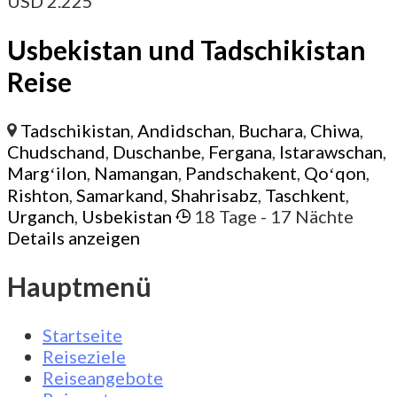
USD
2.225
Usbekistan und Tadschikistan
Reise
Tadschikistan
,
Andidschan
,
Buchara
,
Chiwa
,
Chudschand
,
Duschanbe
,
Fergana
,
Istarawschan
,
Margʻilon
,
Namangan
,
Pandschakent
,
Qoʻqon
,
Rishton
,
Samarkand
,
Shahrisabz
,
Taschkent
,
Urganch
,
Usbekistan
18 Tage
- 17 Nächte
Details anzeigen
Hauptmenü
Startseite
Reiseziele
Reiseangebote