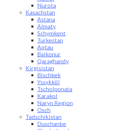
Nurota
Kasachstan
Astana
Almaty
Schymkent
Turkestan
Aqtau
Baikonur
Qaraghandy
Kirgisistan
Bischkek
Yssykköl
Tscholponata
Karakol
Naryn Region
Osch
Tadschikistan
Duschanbe