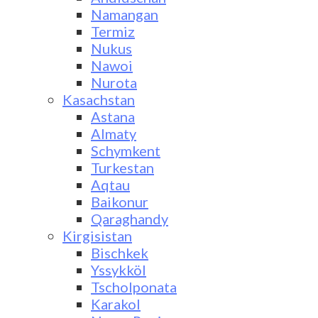
Namangan
Termiz
Nukus
Nawoi
Nurota
Kasachstan
Astana
Almaty
Schymkent
Turkestan
Aqtau
Baikonur
Qaraghandy
Kirgisistan
Bischkek
Yssykköl
Tscholponata
Karakol