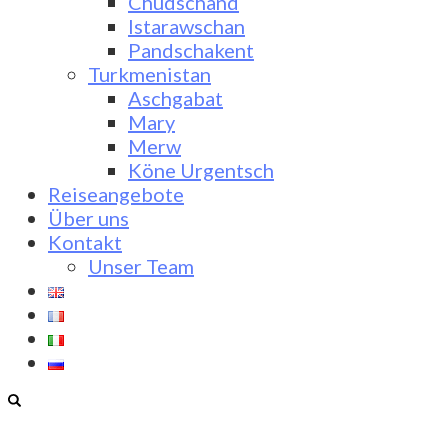
Chudschand
Istarawschan
Pandschakent
Turkmenistan
Aschgabat
Mary
Merw
Köne Urgentsch
Reiseangebote
Über uns
Kontakt
Unser Team