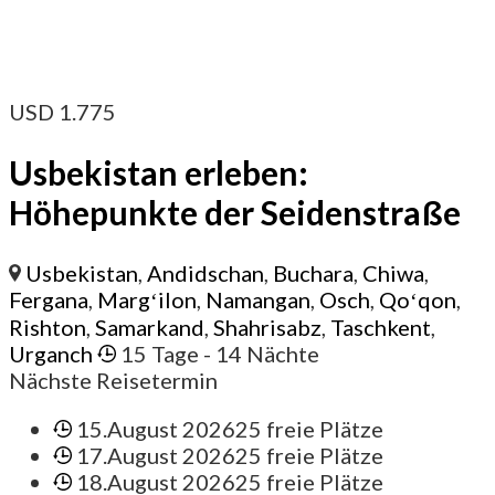
USD
1.775
Usbekistan erleben:
Höhepunkte der Seidenstraße
Usbekistan
,
Andidschan
,
Buchara
,
Chiwa
,
Fergana
,
Margʻilon
,
Namangan
,
Osch
,
Qoʻqon
,
Rishton
,
Samarkand
,
Shahrisabz
,
Taschkent
,
Urganch
15 Tage
- 14 Nächte
Nächste Reisetermin
15.August 2026
25 freie Plätze
17.August 2026
25 freie Plätze
18.August 2026
25 freie Plätze