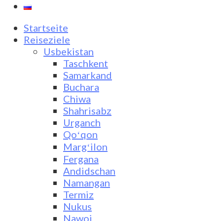
Startseite
Reiseziele
Usbekistan
Taschkent
Samarkand
Buchara
Chiwa
Shahrisabz
Urganch
Qoʻqon
Margʻilon
Fergana
Andidschan
Namangan
Termiz
Nukus
Nawoi