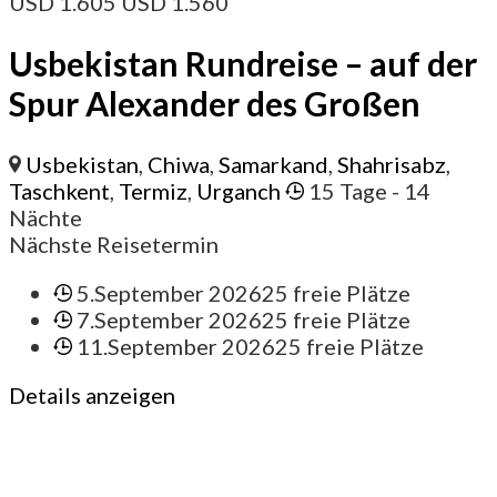
USD
1.605
USD
1.560
Usbekistan Rundreise – auf der
Spur Alexander des Großen
Usbekistan
,
Chiwa
,
Samarkand
,
Shahrisabz
,
Taschkent
,
Termiz
,
Urganch
15 Tage
- 14
Nächte
Nächste Reisetermin
5.September 2026
25 freie Plätze
7.September 2026
25 freie Plätze
11.September 2026
25 freie Plätze
Details anzeigen