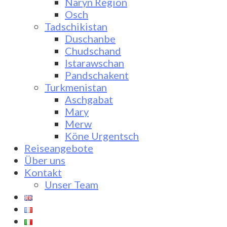
Naryn Region
Osch
Tadschikistan
Duschanbe
Chudschand
Istarawschan
Pandschakent
Turkmenistan
Aschgabat
Mary
Merw
Köne Urgentsch
Reiseangebote
Über uns
Kontakt
Unser Team