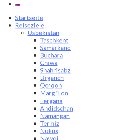
Startseite
Reiseziele
Usbekistan
Taschkent
Samarkand
Buchara
Chiwa
Shahrisabz
Urganch
Qoʻqon
Margʻilon
Fergana
Andidschan
Namangan
Termiz
Nukus
Nawoi