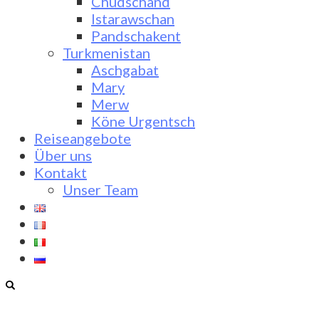
Chudschand
Istarawschan
Pandschakent
Turkmenistan
Aschgabat
Mary
Merw
Köne Urgentsch
Reiseangebote
Über uns
Kontakt
Unser Team