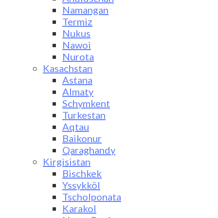
Namangan
Termiz
Nukus
Nawoi
Nurota
Kasachstan
Astana
Almaty
Schymkent
Turkestan
Aqtau
Baikonur
Qaraghandy
Kirgisistan
Bischkek
Yssykköl
Tscholponata
Karakol