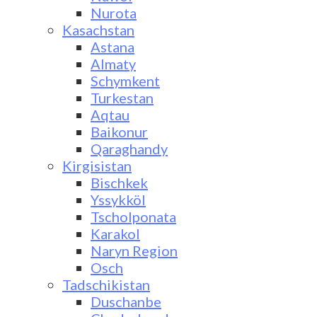
Nurota
Kasachstan
Astana
Almaty
Schymkent
Turkestan
Aqtau
Baikonur
Qaraghandy
Kirgisistan
Bischkek
Yssykköl
Tscholponata
Karakol
Naryn Region
Osch
Tadschikistan
Duschanbe