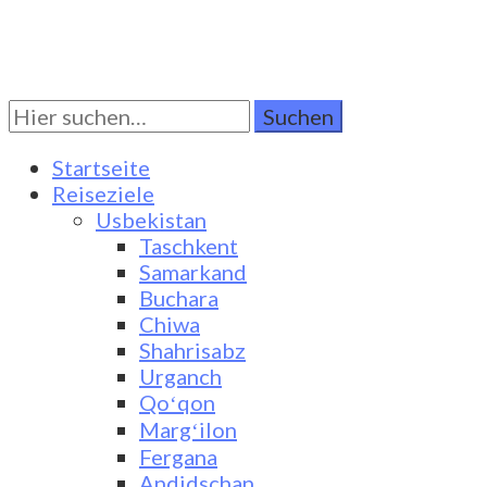
Suchen
Turkestan Travel
Discover Central Asia
Sie
nach:
Startseite
Reiseziele
Usbekistan
Taschkent
Samarkand
Buchara
Chiwa
Shahrisabz
Urganch
Qoʻqon
Margʻilon
Fergana
Andidschan