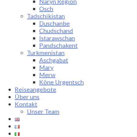
Naryn Region
Osch
Tadschikistan
Duschanbe
Chudschand
Istarawschan
Pandschakent
Turkmenistan
Aschgabat
Mary
Merw
Köne Urgentsch
Reiseangebote
Über uns
Kontakt
Unser Team