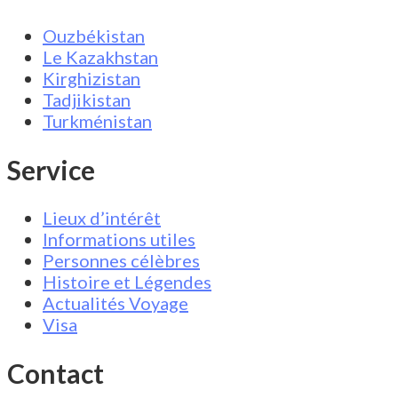
Ouzbékistan
Le Kazakhstan
Kirghizistan
Tadjikistan
Turkménistan
Service
Lieux d’intérêt
Informations utiles
Personnes célèbres
Histoire et Légendes
Actualités Voyage
Visa
Contact