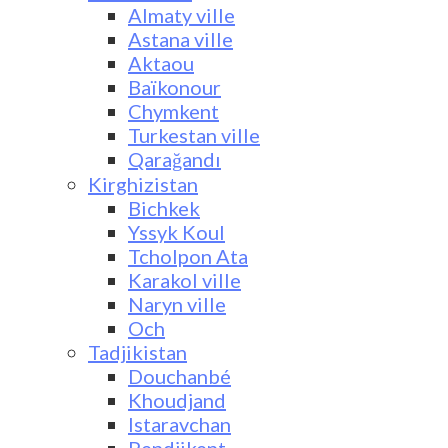
Almaty ville
Astana ville
Aktaou
Baïkonour
Chymkent
Turkestan ville
Qarağandı
Kirghizistan
Bichkek
Yssyk Koul
Tcholpon Ata
Karakol ville
Naryn ville
Och
Tadjikistan
Douchanbé
Khoudjand
Istaravchan