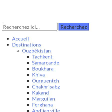
Rechercher:
Turkestan Travel
Discover Central Asia
Accueil
Destinations
Ouzbékistan
Tachkent
Samarcande
Boukhara
Khiva
Ourguentch
Chakhrisabz
Kakand
Marguilan
Ferghana
Andijan ville