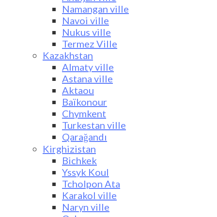
Namangan ville
Navoi ville
Nukus ville
Termez Ville
Kazakhstan
Almaty ville
Astana ville
Aktaou
Baïkonour
Chymkent
Turkestan ville
Qarağandı
Kirghizistan
Bichkek
Yssyk Koul
Tcholpon Ata
Karakol ville
Naryn ville