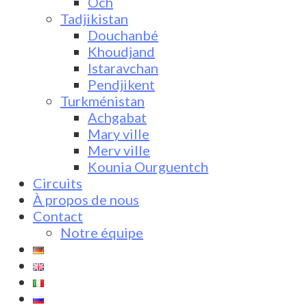
Och
Tadjikistan
Douchanbé
Khoudjand
Istaravchan
Pendjikent
Turkménistan
Achgabat
Mary ville
Merv ville
Kounia Ourguentch
Circuits
À propos de nous
Contact
Notre équipe