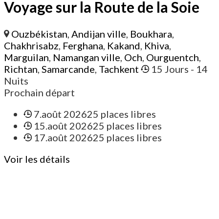
Voyage sur la Route de la Soie
Ouzbékistan
,
Andijan ville
,
Boukhara
,
Chakhrisabz
,
Ferghana
,
Kakand
,
Khiva
,
Marguilan
,
Namangan ville
,
Och
,
Ourguentch
,
Richtan
,
Samarcande
,
Tachkent
15 Jours
- 14
Nuits
Prochain départ
7.août 2026
25 places libres
15.août 2026
25 places libres
17.août 2026
25 places libres
Voir les détails