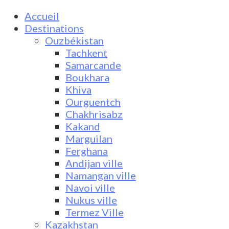
Accueil
Destinations
Ouzbékistan
Tachkent
Samarcande
Boukhara
Khiva
Ourguentch
Chakhrisabz
Kakand
Marguilan
Ferghana
Andijan ville
Namangan ville
Navoi ville
Nukus ville
Termez Ville
Kazakhstan