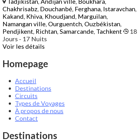
Tadjikistan
,
Andijan ville
,
Boukhara
,
Chakhrisabz
,
Douchanbé
,
Ferghana
,
Istaravchan
,
Kakand
,
Khiva
,
Khoudjand
,
Marguilan
,
Namangan ville
,
Ourguentch
,
Ouzbékistan
,
Pendjikent
,
Richtan
,
Samarcande
,
Tachkent
18
Jours
- 17 Nuits
Voir les détails
Homepage
Accueil
Destinations
Circuits
Types de Voyages
À propos de nous
Contact
Destinations