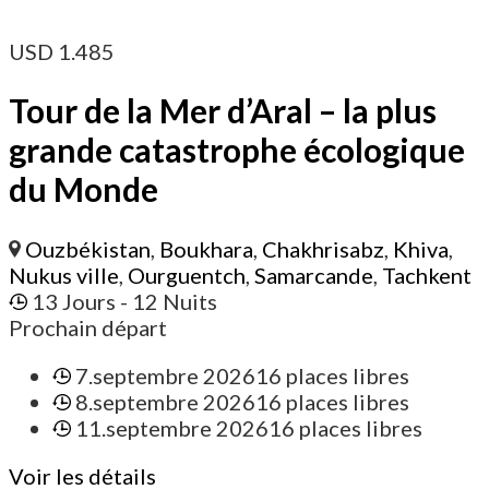
USD
1.485
Tour de la Mer d’Aral – la plus
grande catastrophe écologique
du Monde
Ouzbékistan
,
Boukhara
,
Chakhrisabz
,
Khiva
,
Nukus ville
,
Ourguentch
,
Samarcande
,
Tachkent
13 Jours
- 12 Nuits
Prochain départ
7.septembre 2026
16 places libres
8.septembre 2026
16 places libres
11.septembre 2026
16 places libres
Voir les détails