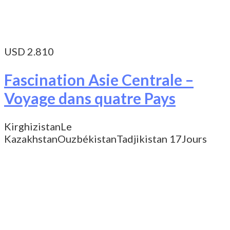
USD 2.810
Fascination Asie Centrale –
Voyage dans quatre Pays
Kirghizistan
Le
Kazakhstan
Ouzbékistan
Tadjikistan
17Jours