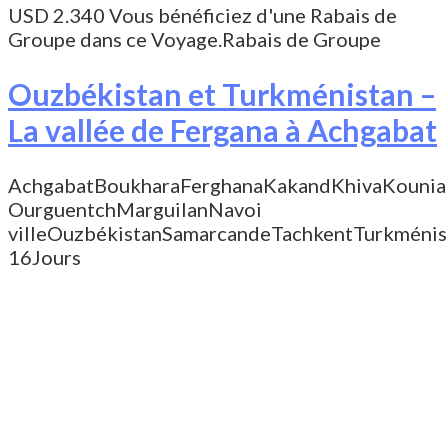
USD 2.340
Vous bénéficiez d'une Rabais de
Groupe dans ce Voyage.
Rabais de Groupe
Ouzbékistan et Turkménistan –
La vallée de Fergana à Achgabat
Achgabat
Boukhara
Ferghana
Kakand
Khiva
Kounia
Ourguentch
Marguilan
Navoi
ville
Ouzbékistan
Samarcande
Tachkent
Turkménis
16Jours