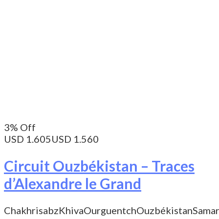
3% Off
USD 1.605
USD 1.560
Circuit Ouzbékistan – Traces
d’Alexandre le Grand
Chakhrisabz
Khiva
Ourguentch
Ouzbékistan
Sama