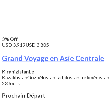
3% Off
USD 3.919
USD 3.805
Grand Voyage en Asie Centrale
Kirghizistan
Le
Kazakhstan
Ouzbékistan
Tadjikistan
Turkménista
23Jours
Prochain Départ