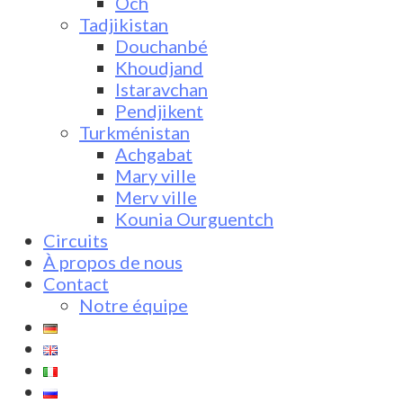
Och
Tadjikistan
Douchanbé
Khoudjand
Istaravchan
Pendjikent
Turkménistan
Achgabat
Mary ville
Merv ville
Kounia Ourguentch
Circuits
À propos de nous
Contact
Notre équipe