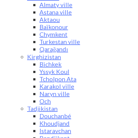
Almaty ville
Astana ville
Aktaou
Baïkonour
Chymkent
Turkestan ville
Qarağandı
Kirghizistan
Bichkek
Yssyk Koul
Tcholpon Ata
Karakol ville
Naryn ville
Och
Tadjikistan
Douchanbé
Khoudjand
Istaravchan