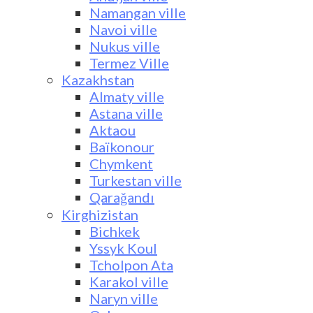
Namangan ville
Navoi ville
Nukus ville
Termez Ville
Kazakhstan
Almaty ville
Astana ville
Aktaou
Baïkonour
Chymkent
Turkestan ville
Qarağandı
Kirghizistan
Bichkek
Yssyk Koul
Tcholpon Ata
Karakol ville
Naryn ville