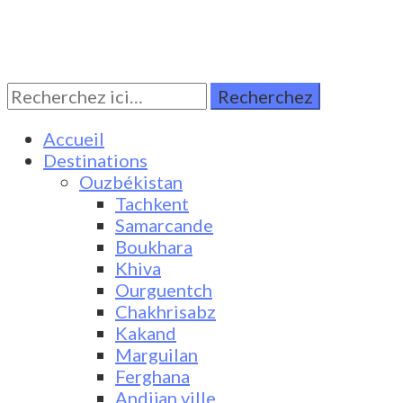
Rechercher:
Turkestan Travel
Discover Central Asia
Accueil
Destinations
Ouzbékistan
Tachkent
Samarcande
Boukhara
Khiva
Ourguentch
Chakhrisabz
Kakand
Marguilan
Ferghana
Andijan ville