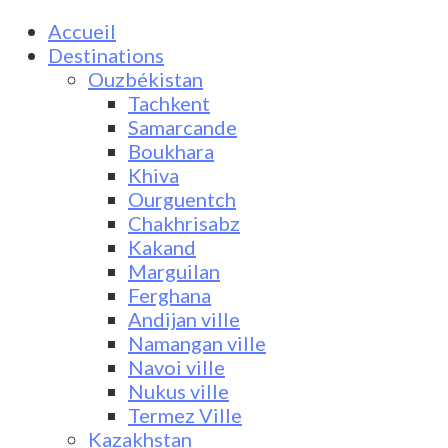
Accueil
Destinations
Ouzbékistan
Tachkent
Samarcande
Boukhara
Khiva
Ourguentch
Chakhrisabz
Kakand
Marguilan
Ferghana
Andijan ville
Namangan ville
Navoi ville
Nukus ville
Termez Ville
Kazakhstan