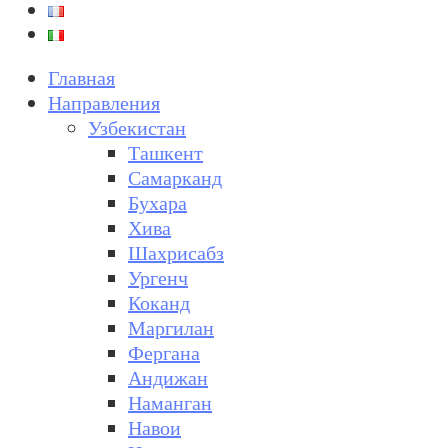
Главная
Направления
Узбекистан
Ташкент
Самарканд
Бухара
Хива
Шахрисабз
Ургенч
Коканд
Маргилан
Фергана
Андижан
Наманган
Навои