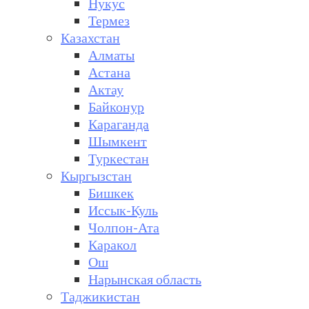
Нукус
Термез
Казахстан
Алматы
Астана
Актау
Байконур
Караганда
Шымкент
Туркестан
Кыргызстан
Бишкек
Иссык-Куль
Чолпон-Ата
Каракол
Ош
Нарынская область
Таджикистан