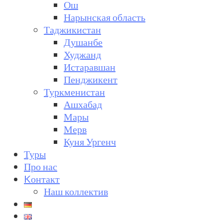
Ош
Нарынская область
Таджикистан
Душанбе
Худжанд
Истаравшан
Пенджикент
Туркменистан
Ашхабад
Мары
Мерв
Куня Ургенч
Туры
Про нас
Kонтакт
Наш коллектив