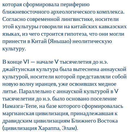
которая сформировала периферию
ближневосточного археологического комплекса.
Согласно современной лингвистике, носители
этой культуры говорили на китайских кавказских
языках, из чего строится гипотеза, что они могли
принести в Китай (Яньшао) неолитическую
культуру.
В конце VI — начале V тысячелетия до н.э.
джайтунская культура была вытеснена аннауской
культурой, носители которой представляли собой
новую волну иранцев, уже освоивших медное
литье. Параллельно с аннауской культурой в V
тысячелетии до н.э. было основано поселение
Намазга-Тепе, на базе которого сформировалась
маргианская цивилизация, принадлежавшая к
дравидским цивилизациям Ближнего Востока
(цивилизация Хараппа, Элам).