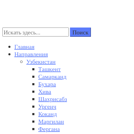
Поиск:
Turkestan Travel
Discover Central Asia
Главная
Направления
Узбекистан
Ташкент
Самарканд
Бухара
Хива
Шахрисабз
Ургенч
Коканд
Маргилан
Фергана