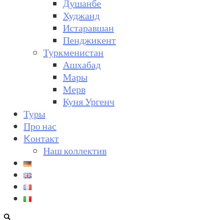
Душанбе
Худжанд
Истаравшан
Пенджикент
Туркменистан
Ашхабад
Мары
Мерв
Куня Ургенч
Туры
Про нас
Kонтакт
Наш коллектив