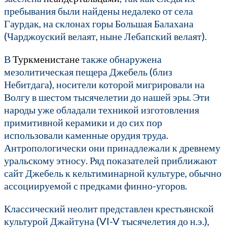
пребывания были найдены недалеко от села
Гаурдак, на склонах горы Большая Балахана
(Чарджоуский велаят, ныне Лебапский велаят).
В
Туркменистане
также обнаружена
мезолитическая пещера Джебель (близ
Небитдага), носители которой мигрировали на
Волгу в шестом тысячелетии до нашей эры. Эти
народы уже обладали техникой изготовления
примитивной керамики и до сих пор
использовали каменные орудия труда.
Антропологически они принадлежали к древнему
уральскому этносу. Ряд показателей приближают
сайт Джебель к кельтиминарной культуре, обычно
ассоциируемой с предками финно-угоров.
Классический неолит представлен крестьянской
культурой Джайтуна (VI-V тысячелетия до н.э.),