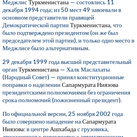
Меджлис
Туркменистана
— состоялись 11
декабря 1994 года; из 50 мест 49 завоевали в
основном представители правящей
Демократической партии
Туркменистана
, что
было подтверждено президентом (он же был
председателем этой партии), и только одно место в
Меджлисе было альтернативным.
29 декабря 1999 года высший представительный
орган
Туркменистана
— Халк Маслахаты
(Народный Совет) — принял конституционные
поправки о наделении
Сапармурата Ниязова
президентскими полномочиями без ограничения
срока полномочий (пожизненный президент).
По официальной версии, 25 ноября 2002 года
было совершено нападение на
Сапармурата
Ниязова
: в центре
Ашхабада
с грузовика,
движущегося к перекрестку с автоматическим