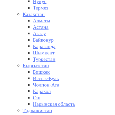
Нукус
Термез
Казахстан
Алматы
Астана
Актау
Байконур
Караганда
Шымкент
Туркестан
Кыргызстан
Бишкек
Иссык-Куль
Чолпон-Ата
Каракол
Ош
Нарынская область
Таджикистан