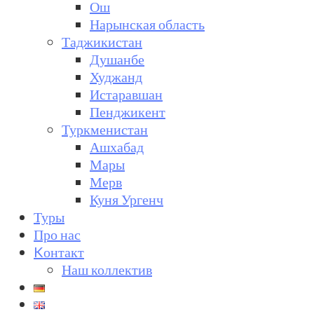
Ош
Нарынская область
Таджикистан
Душанбе
Худжанд
Истаравшан
Пенджикент
Туркменистан
Ашхабад
Мары
Мерв
Куня Ургенч
Туры
Про нас
Kонтакт
Наш коллектив