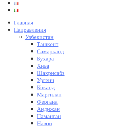
Главная
Направления
Узбекистан
Ташкент
Самарканд
Бухара
Хива
Шахрисабз
Ургенч
Коканд
Маргилан
Фергана
Андижан
Наманган
Навои