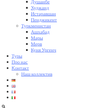
Душанбе
Худжанд
Истаравшан
Пенджикент
Туркменистан
Ашхабад
Мары
Мерв
Куня Ургенч
Туры
Про нас
Kонтакт
Наш коллектив