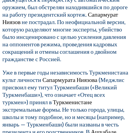
оружием, был обстрелян находившийся по дороге
на работу президентский кортеж.
Сапармурат
Ниязов
не пострадал. По неофициальной версии,
которую разделяют многие эксперты, убийство
было инсценировано с целью усиления давления
на оппонентов режима, проведения кадровых
сокращений и отмены соглашения о двойном
гражданстве с Россией.
Уже в первые годы независимость Туркменистана
культ личности
Сапармурата Ниязова
(Меджлис
присвоил ему титул Туркменбаши («Великий
Туркменбаши»), что означает «Отец всех
туркмен») принял в
Туркменистане
экстремальные формы. Не только города, улицы,
школы и тому подобное, но и месяцы (например,
январь — Туркменбаши) были названы в честь
президента и его родственников. В
Ашхабаде