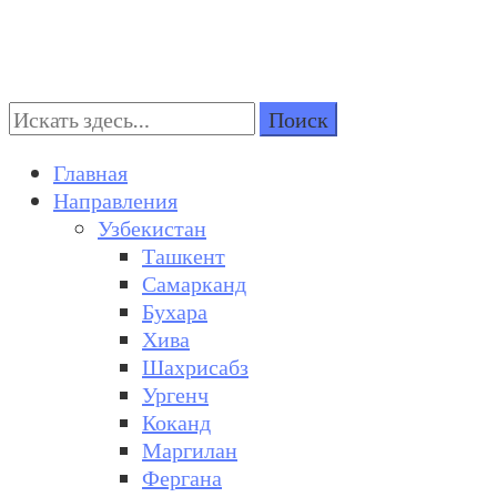
Поиск:
Turkestan Travel
Discover Central Asia
Главная
Направления
Узбекистан
Ташкент
Самарканд
Бухара
Хива
Шахрисабз
Ургенч
Коканд
Маргилан
Фергана