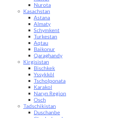
Nurota
Kasachstan
Astana
Almaty
Schymkent
Turkestan
Aqtau
Baikonur
Qaraghandy
Kirgisistan
Bischkek
Yssykköl
Tscholponata
Karakol
Naryn Region
Osch
Tadschikistan
Duschanbe