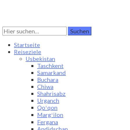
Suchen
Turkestan Travel
Discover Central Asia
Sie
nach:
Startseite
Reiseziele
Usbekistan
Taschkent
Samarkand
Buchara
Chiwa
Shahrisabz
Urganch
Qoʻqon
Margʻilon
Fergana
Andidschan