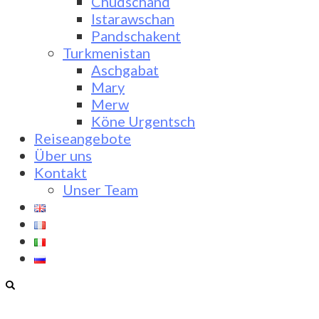
Chudschand
Istarawschan
Pandschakent
Turkmenistan
Aschgabat
Mary
Merw
Köne Urgentsch
Reiseangebote
Über uns
Kontakt
Unser Team