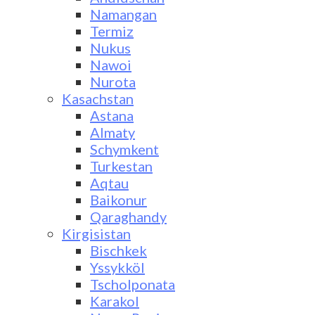
Namangan
Termiz
Nukus
Nawoi
Nurota
Kasachstan
Astana
Almaty
Schymkent
Turkestan
Aqtau
Baikonur
Qaraghandy
Kirgisistan
Bischkek
Yssykköl
Tscholponata
Karakol