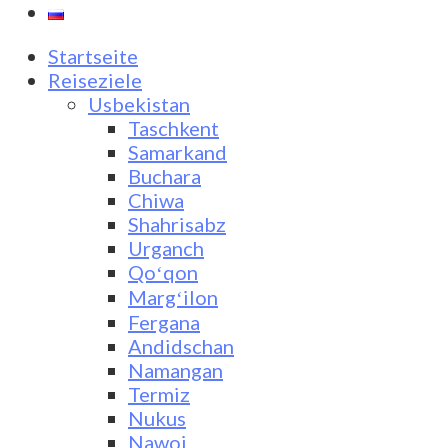
Startseite
Reiseziele
Usbekistan
Taschkent
Samarkand
Buchara
Chiwa
Shahrisabz
Urganch
Qoʻqon
Margʻilon
Fergana
Andidschan
Namangan
Termiz
Nukus
Nawoi