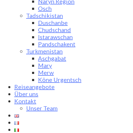
Naryn Region
Osch
Tadschikistan
Duschanbe
Chudschand
Istarawschan
Pandschakent
Turkmenistan
Aschgabat
Mary
Merw
Köne Urgentsch
Reiseangebote
Über uns
Kontakt
Unser Team