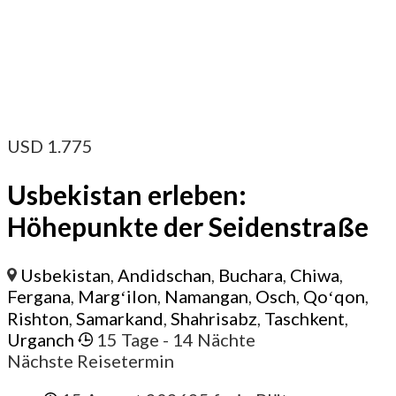
USD
1.775
Usbekistan erleben:
Höhepunkte der Seidenstraße
Usbekistan
,
Andidschan
,
Buchara
,
Chiwa
,
Fergana
,
Margʻilon
,
Namangan
,
Osch
,
Qoʻqon
,
Rishton
,
Samarkand
,
Shahrisabz
,
Taschkent
,
Urganch
15 Tage
- 14 Nächte
Nächste Reisetermin