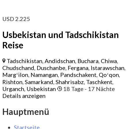
USD
2.225
Usbekistan und Tadschikistan
Reise
Tadschikistan
,
Andidschan
,
Buchara
,
Chiwa
,
Chudschand
,
Duschanbe
,
Fergana
,
Istarawschan
,
Margʻilon
,
Namangan
,
Pandschakent
,
Qoʻqon
,
Rishton
,
Samarkand
,
Shahrisabz
,
Taschkent
,
Urganch
,
Usbekistan
18 Tage
- 17 Nächte
Details anzeigen
Hauptmenü
Startseite