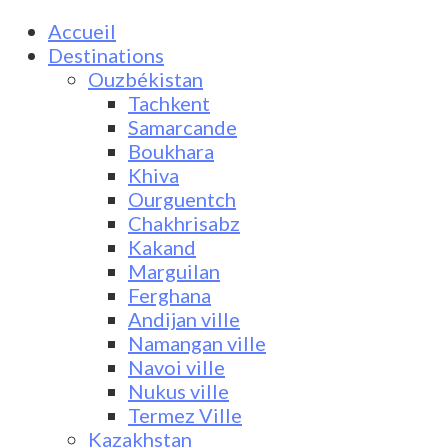
Accueil
Destinations
Ouzbékistan
Tachkent
Samarcande
Boukhara
Khiva
Ourguentch
Chakhrisabz
Kakand
Marguilan
Ferghana
Andijan ville
Namangan ville
Navoi ville
Nukus ville
Termez Ville
Kazakhstan