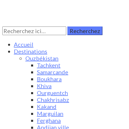
Rechercher:
Turkestan Travel
Discover Central Asia
Accueil
Destinations
Ouzbékistan
Tachkent
Samarcande
Boukhara
Khiva
Ourguentch
Chakhrisabz
Kakand
Marguilan
Ferghana
Andijan ville