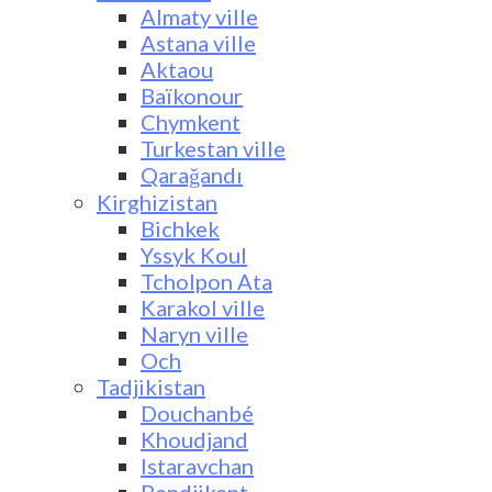
Almaty ville
Astana ville
Aktaou
Baïkonour
Chymkent
Turkestan ville
Qarağandı
Kirghizistan
Bichkek
Yssyk Koul
Tcholpon Ata
Karakol ville
Naryn ville
Och
Tadjikistan
Douchanbé
Khoudjand
Istaravchan