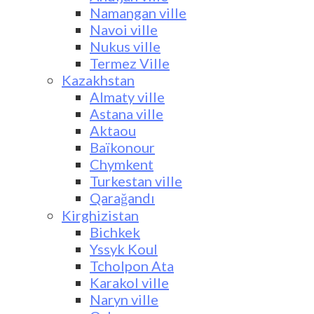
Namangan ville
Navoi ville
Nukus ville
Termez Ville
Kazakhstan
Almaty ville
Astana ville
Aktaou
Baïkonour
Chymkent
Turkestan ville
Qarağandı
Kirghizistan
Bichkek
Yssyk Koul
Tcholpon Ata
Karakol ville
Naryn ville