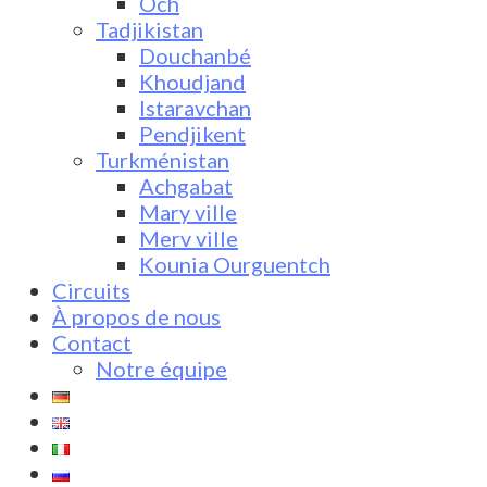
Och
Tadjikistan
Douchanbé
Khoudjand
Istaravchan
Pendjikent
Turkménistan
Achgabat
Mary ville
Merv ville
Kounia Ourguentch
Circuits
À propos de nous
Contact
Notre équipe