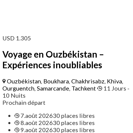
USD
1.305
Voyage en Ouzbékistan –
Expériences inoubliables
Ouzbékistan
,
Boukhara
,
Chakhrisabz
,
Khiva
,
Ourguentch
,
Samarcande
,
Tachkent
11 Jours
-
10 Nuits
Prochain départ
7.août 2026
30 places libres
8.août 2026
30 places libres
9.août 2026
30 places libres