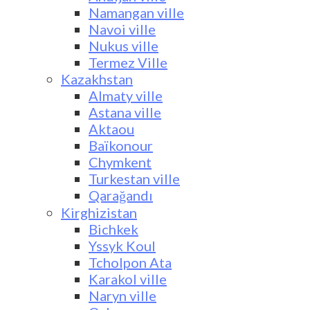
Namangan ville
Navoi ville
Nukus ville
Termez Ville
Kazakhstan
Almaty ville
Astana ville
Aktaou
Baïkonour
Chymkent
Turkestan ville
Qarağandı
Kirghizistan
Bichkek
Yssyk Koul
Tcholpon Ata
Karakol ville
Naryn ville