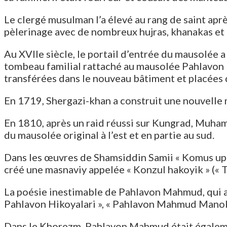
Le clergé musulman l’a élevé au rang de saint apr
pèlerinage avec de nombreux hujras, khanakas e
Au XVIIe siècle, le portail d’entrée du mausolée a
tombeau familial rattaché au mausolée Pahlavon
transférées dans le nouveau bâtiment et placées
En 1719, Shergazi-khan a construit une nouvelle 
En 1810, après un raid réussi sur Kungrad, Muham
du mausolée original à l’est et en partie au sud.
Dans les œuvres de Shamsiddin Samii « Komus up-ap
créé une masnaviy appelée « Konzul hakoyik » (« Tr
La poésie inestimable de Pahlavon Mahmud, qui a 
Pahlavon Hikoyalari », « Pahlavon Mahmud Manokibl
Dans le Khorezm, Pahlavon Mahmud était également