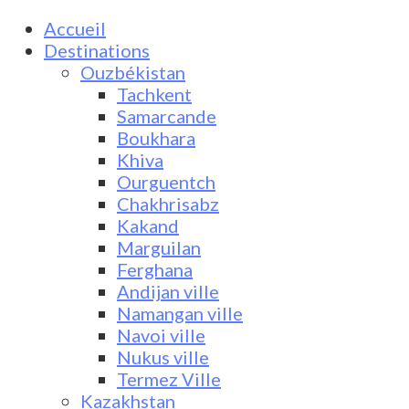
Accueil
Destinations
Ouzbékistan
Tachkent
Samarcande
Boukhara
Khiva
Ourguentch
Chakhrisabz
Kakand
Marguilan
Ferghana
Andijan ville
Namangan ville
Navoi ville
Nukus ville
Termez Ville
Kazakhstan