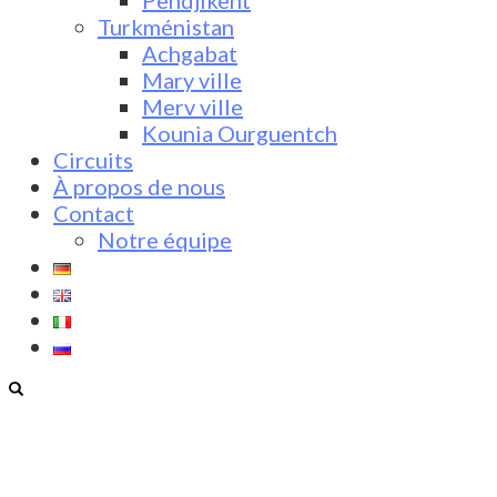
Pendjikent
Turkménistan
Achgabat
Mary ville
Merv ville
Kounia Ourguentch
Circuits
À propos de nous
Contact
Notre équipe