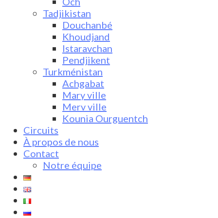
Och
Tadjikistan
Douchanbé
Khoudjand
Istaravchan
Pendjikent
Turkménistan
Achgabat
Mary ville
Merv ville
Kounia Ourguentch
Circuits
À propos de nous
Contact
Notre équipe