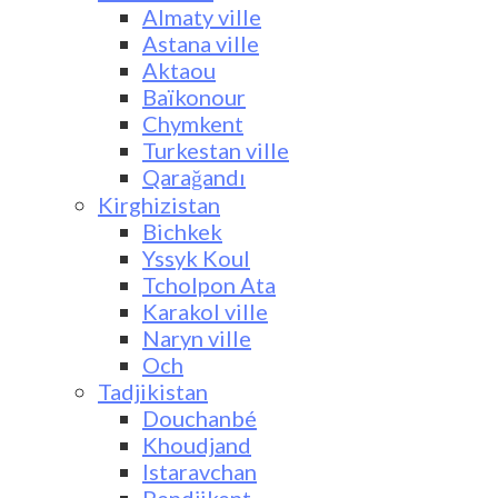
Almaty ville
Astana ville
Aktaou
Baïkonour
Chymkent
Turkestan ville
Qarağandı
Kirghizistan
Bichkek
Yssyk Koul
Tcholpon Ata
Karakol ville
Naryn ville
Och
Tadjikistan
Douchanbé
Khoudjand
Istaravchan