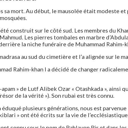
ès sa mort. Au début, le mausolée était modeste et 
t mosquées.
 été construit sur le côté sud. Les membres du Khan
 Mahmud. Les pierres tombales en marbre d’Abdula
 derrière la niche funéraire de Muhammad Rahim-k
madrasa au sud du cimetière et l’a alignée sur le
mad Rahim-khan I a décidé de changer radicalement
am » de Lutf Alibek Ozar « Otashkada », ainsi que 
ésor de la vérité »). Son rubai est très connu.
éduqué plusieurs générations, nous est parvenue à 
ari » ont été écrits sur la vie de l’ecclésiastique
 connu sous le nom de Pahlavon Pir et dans les pu