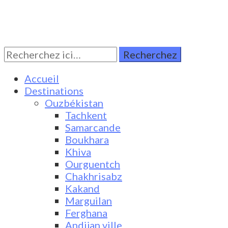
Rechercher:
Turkestan Travel
Discover Central Asia
Accueil
Destinations
Ouzbékistan
Tachkent
Samarcande
Boukhara
Khiva
Ourguentch
Chakhrisabz
Kakand
Marguilan
Ferghana
Andijan ville