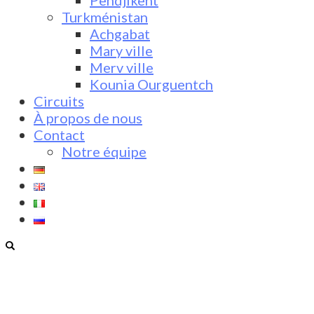
Pendjikent
Turkménistan
Achgabat
Mary ville
Merv ville
Kounia Ourguentch
Circuits
À propos de nous
Contact
Notre équipe