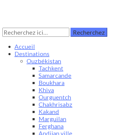
Rechercher:
Turkestan Travel
Discover Central Asia
Accueil
Destinations
Ouzbékistan
Tachkent
Samarcande
Boukhara
Khiva
Ourguentch
Chakhrisabz
Kakand
Marguilan
Ferghana
Andijan ville