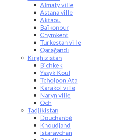
Almaty ville
Astana ville
Aktaou
Baïkonour
Chymkent
Turkestan ville
Qarağandı
Kirghizistan
Bichkek
Yssyk Koul
Tcholpon Ata
Karakol ville
Naryn ville
Och
Tadjikistan
Douchanbé
Khoudjand
Istaravchan