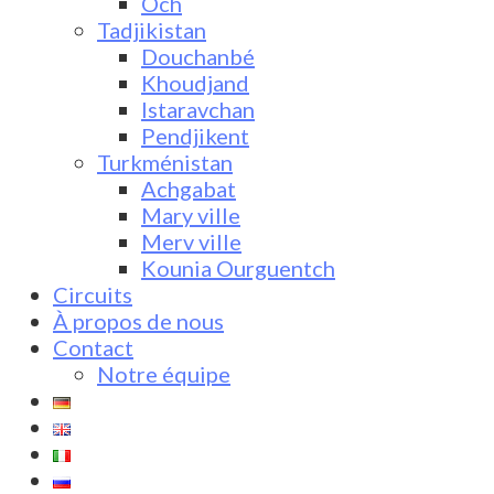
Och
Tadjikistan
Douchanbé
Khoudjand
Istaravchan
Pendjikent
Turkménistan
Achgabat
Mary ville
Merv ville
Kounia Ourguentch
Circuits
À propos de nous
Contact
Notre équipe