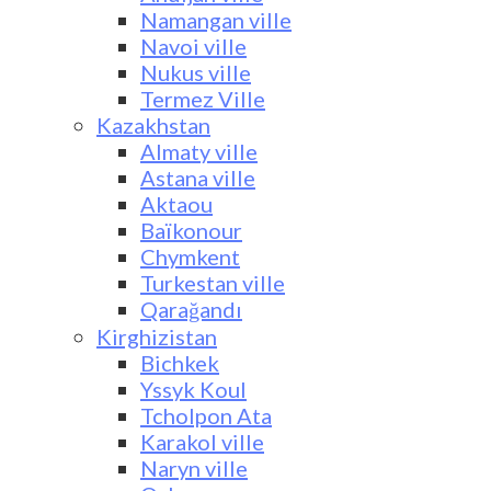
Namangan ville
Navoi ville
Nukus ville
Termez Ville
Kazakhstan
Almaty ville
Astana ville
Aktaou
Baïkonour
Chymkent
Turkestan ville
Qarağandı
Kirghizistan
Bichkek
Yssyk Koul
Tcholpon Ata
Karakol ville
Naryn ville