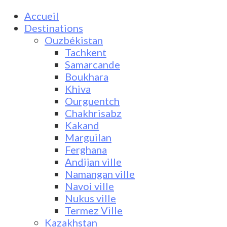
Accueil
Destinations
Ouzbékistan
Tachkent
Samarcande
Boukhara
Khiva
Ourguentch
Chakhrisabz
Kakand
Marguilan
Ferghana
Andijan ville
Namangan ville
Navoi ville
Nukus ville
Termez Ville
Kazakhstan