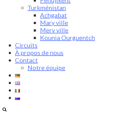
Pendjikent
Turkménistan
Achgabat
Mary ville
Merv ville
Kounia Ourguentch
Circuits
À propos de nous
Contact
Notre équipe