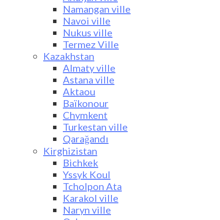
Namangan ville
Navoi ville
Nukus ville
Termez Ville
Kazakhstan
Almaty ville
Astana ville
Aktaou
Baïkonour
Chymkent
Turkestan ville
Qarağandı
Kirghizistan
Bichkek
Yssyk Koul
Tcholpon Ata
Karakol ville
Naryn ville