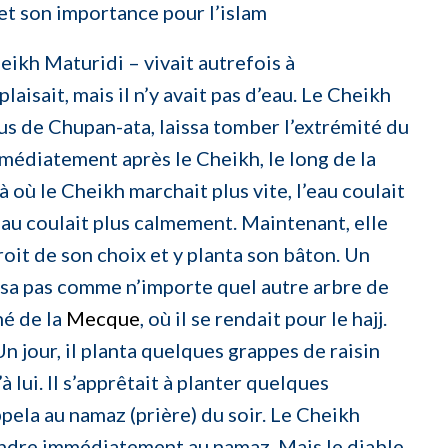
et son importance pour l’islam
eikh Maturidi – vivait autrefois à
 plaisait, mais il n’y avait pas d’eau. Le Cheikh
sus de Chupan-ata, laissa tomber l’extrémité du
Immédiatement après le Cheikh, le long de la
Là où le Cheikh marchait plus vite, l’eau coulait
 l’eau coulait plus calmement. Maintenant, elle
droit de son choix et y planta son bâton. Un
ussa pas comme n’importe quel autre arbre de
né de la
Mecque
, où il se rendait pour le hajj.
n jour, il planta quelques grappes de raisin
à lui. Il s’apprêtait à planter quelques
pela au namaz (prière) du soir. Le Cheikh
endre immédiatement au namaz. Mais le diable