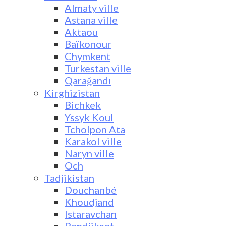
Almaty ville
Astana ville
Aktaou
Baïkonour
Chymkent
Turkestan ville
Qarağandı
Kirghizistan
Bichkek
Yssyk Koul
Tcholpon Ata
Karakol ville
Naryn ville
Och
Tadjikistan
Douchanbé
Khoudjand
Istaravchan