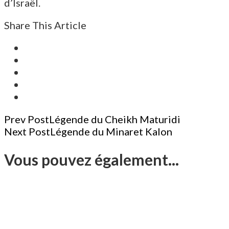
d’Israël.
Share This Article
Post
Prev Post
Légende du Cheikh Maturidi
Next Post
Légende du Minaret Kalon
Navigation
Vous pouvez également...