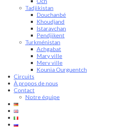
Och
Tadjikistan
Douchanbé
Khoudjand
Istaravchan
Pendjikent
Turkménistan
Achgabat
Mary ville
Merv ville
Kounia Ourguentch
Circuits
À propos de nous
Contact
Notre équipe