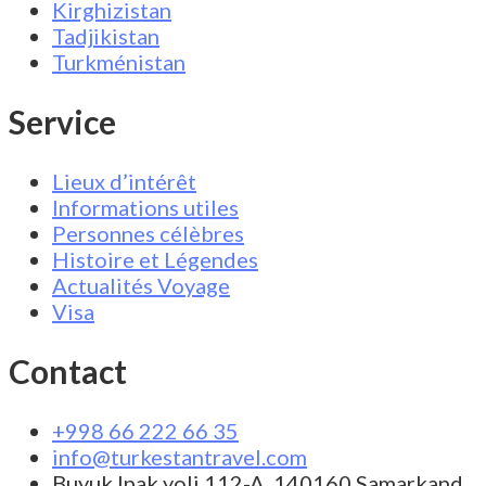
Kirghizistan
Tadjikistan
Turkménistan
Service
Lieux d’intérêt
Informations utiles
Personnes célèbres
Histoire et Légendes
Actualités Voyage
Visa
Contact
+998 66 222 66 35
info@turkestantravel.com
Buyuk Ipak yoli 112-A, 140160 Samarkand,