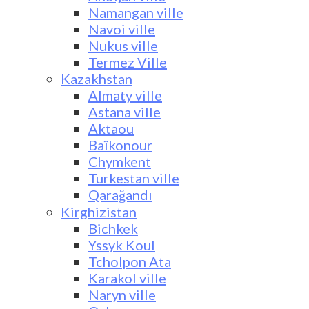
Namangan ville
Navoi ville
Nukus ville
Termez Ville
Kazakhstan
Almaty ville
Astana ville
Aktaou
Baïkonour
Chymkent
Turkestan ville
Qarağandı
Kirghizistan
Bichkek
Yssyk Koul
Tcholpon Ata
Karakol ville
Naryn ville