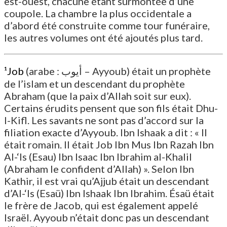
est-ouest, chacune étant surmontée d’une
coupole. La chambre la plus occidentale a
d’abord été construite comme tour funéraire,
les autres volumes ont été ajoutés plus tard.
¹Job
(arabe : أيوب – Ayyoub) était un prophète
de l’islam et un descendant du prophète
Abraham (que la paix d’Allah soit sur eux).
Certains érudits pensent que son fils était Dhu-
l-Kifl. Les savants ne sont pas d’accord sur la
filiation exacte d’Ayyoub. Ibn Ishaak a dit : « Il
était romain. Il était Job Ibn Mus Ibn Razah Ibn
Al-‘Is (Esau) Ibn Isaac Ibn Ibrahim al-Khalil
(Abraham le confident d’Allah) ». Selon Ibn
Kathir, il est vrai qu’Ajjub était un descendant
d’Al-‘Is (Esaü) Ibn Ishaak Ibn Ibrahim. Ésaü était
le frère de Jacob, qui est également appelé
Israël. Ayyoub n’était donc pas un descendant