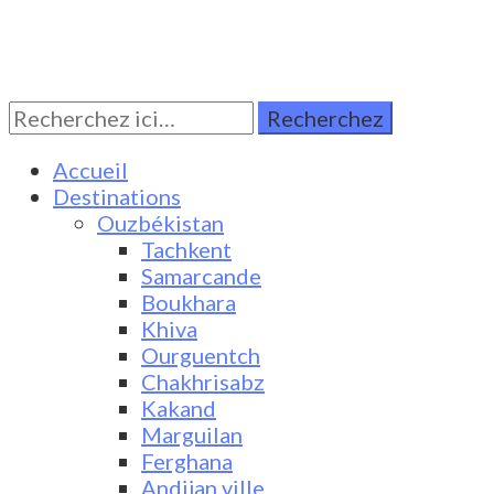
Rechercher:
Turkestan Travel
Discover Central Asia
Accueil
Destinations
Ouzbékistan
Tachkent
Samarcande
Boukhara
Khiva
Ourguentch
Chakhrisabz
Kakand
Marguilan
Ferghana
Andijan ville