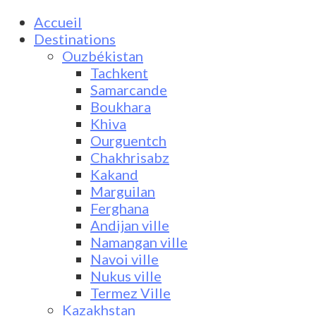
Accueil
Destinations
Ouzbékistan
Tachkent
Samarcande
Boukhara
Khiva
Ourguentch
Chakhrisabz
Kakand
Marguilan
Ferghana
Andijan ville
Namangan ville
Navoi ville
Nukus ville
Termez Ville
Kazakhstan