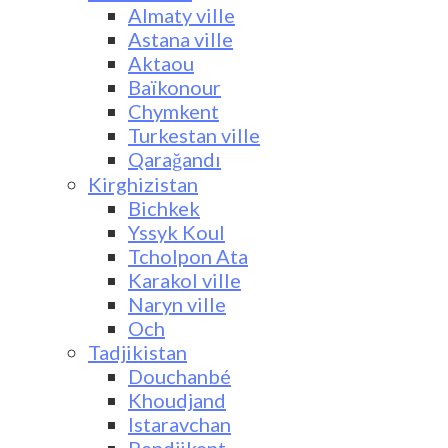
Almaty ville
Astana ville
Aktaou
Baïkonour
Chymkent
Turkestan ville
Qarağandı
Kirghizistan
Bichkek
Yssyk Koul
Tcholpon Ata
Karakol ville
Naryn ville
Och
Tadjikistan
Douchanbé
Khoudjand
Istaravchan