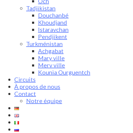
Och
Tadjikistan
Douchanbé
Khoudjand
Istaravchan
Pendjikent
Turkménistan
Achgabat
Mary ville
Merv ville
Kounia Ourguentch
Circuits
À propos de nous
Contact
Notre équipe