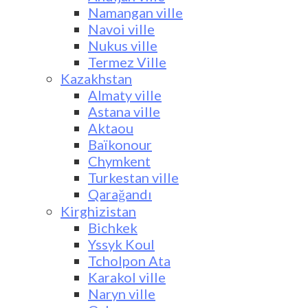
Namangan ville
Navoi ville
Nukus ville
Termez Ville
Kazakhstan
Almaty ville
Astana ville
Aktaou
Baïkonour
Chymkent
Turkestan ville
Qarağandı
Kirghizistan
Bichkek
Yssyk Koul
Tcholpon Ata
Karakol ville
Naryn ville