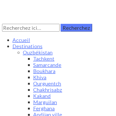
Rechercher:
Turkestan Travel
Discover Central Asia
Accueil
Destinations
Ouzbékistan
Tachkent
Samarcande
Boukhara
Khiva
Ourguentch
Chakhrisabz
Kakand
Marguilan
Ferghana
Andijan ville