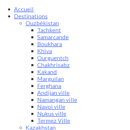
Accueil
Destinations
Ouzbékistan
Tachkent
Samarcande
Boukhara
Khiva
Ourguentch
Chakhrisabz
Kakand
Marguilan
Ferghana
Andijan ville
Namangan ville
Navoi ville
Nukus ville
Termez Ville
Kazakhstan