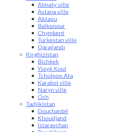
Almaty ville
Astana ville
Aktaou
Baïkonour
Chymkent
Turkestan ville
Qarağandı
Kirghizistan
Bichkek
Yssyk Koul
Tcholpon Ata
Karakol ville
Naryn ville
Och
Tadjikistan
Douchanbé
Khoudjand
Istaravchan