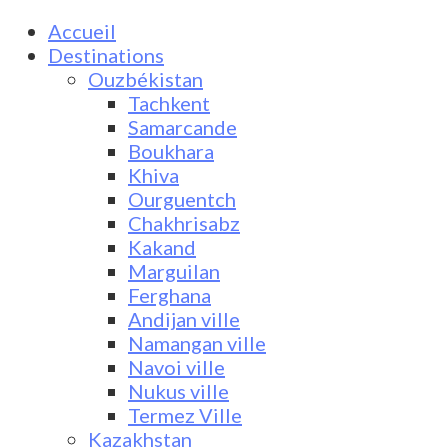
Accueil
Destinations
Ouzbékistan
Tachkent
Samarcande
Boukhara
Khiva
Ourguentch
Chakhrisabz
Kakand
Marguilan
Ferghana
Andijan ville
Namangan ville
Navoi ville
Nukus ville
Termez Ville
Kazakhstan