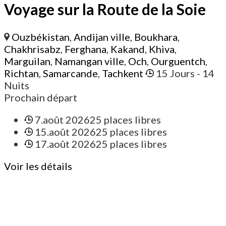
Voyage sur la Route de la Soie
Ouzbékistan
,
Andijan ville
,
Boukhara
,
Chakhrisabz
,
Ferghana
,
Kakand
,
Khiva
,
Marguilan
,
Namangan ville
,
Och
,
Ourguentch
,
Richtan
,
Samarcande
,
Tachkent
15 Jours
- 14
Nuits
Prochain départ
7.août 2026
25 places libres
15.août 2026
25 places libres
17.août 2026
25 places libres
Voir les détails