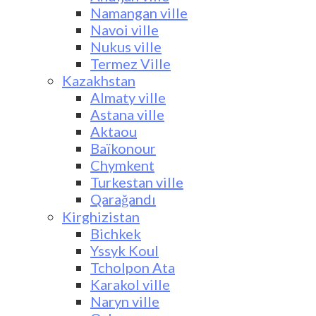
Namangan ville
Navoi ville
Nukus ville
Termez Ville
Kazakhstan
Almaty ville
Astana ville
Aktaou
Baïkonour
Chymkent
Turkestan ville
Qarağandı
Kirghizistan
Bichkek
Yssyk Koul
Tcholpon Ata
Karakol ville
Naryn ville