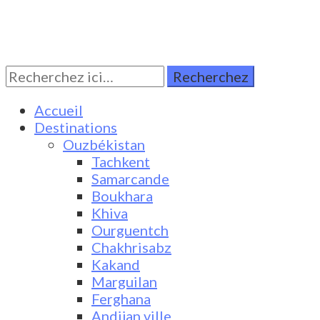
Rechercher:
Turkestan Travel
Discover Central Asia
Accueil
Destinations
Ouzbékistan
Tachkent
Samarcande
Boukhara
Khiva
Ourguentch
Chakhrisabz
Kakand
Marguilan
Ferghana
Andijan ville