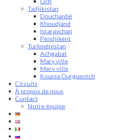
Och
Tadjikistan
Douchanbé
Khoudjand
Istaravchan
Pendjikent
Turkménistan
Achgabat
Mary ville
Merv ville
Kounia Ourguentch
Circuits
À propos de nous
Contact
Notre équipe