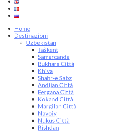
Home
Destinazioni
Uzbekistan
Taškent
Samarcanda
Bukhara Città
Khiva
Shahr-e Sabz
Andijan Città
Fergana Città
Kokand Città
Margilan Città
Navoiy
Nukus Città
Rishdan