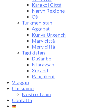
Karakol Città
Naryn Regione
Oš
Turkmenistan
Aşgabat
Kunya Urgench
Mary città
Merv città
Tagikistan
Dušanbe
Istaravšan
Xuçand
Pançakent
Viaggio
Chi siamo
Nostro Team
Contatta