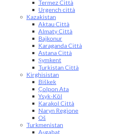
Termez Città
Urgench città
Kazakistan
Aktau Città
Almaty Città
Bajkonur
Karaganda Città
Astana Città
Şymkent
Turkistan Città
Kirghisistan
Biškek
Çolpon Ata
Ysyk-Köl
Karakol Città
Naryn Regione
Oš
Turkmenistan
Aşgabat