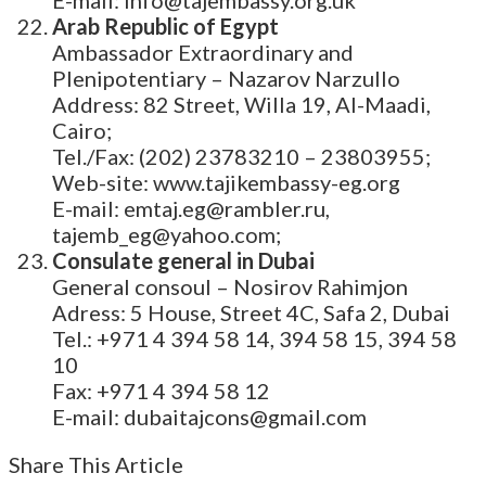
E-mail: info@tajembassy.org.uk
Arab Republic of Egypt
Ambassador Extraordinary and
Plenipotentiary – Nazarov Narzullo
Address: 82 Street, Willa 19, Al-Maadi,
Cairo;
Tel./Fax: (202) 23783210 – 23803955;
Web-site: www.tajikembassy-eg.org
E-mail: emtaj.eg@rambler.ru,
tajemb_eg@yahoo.com;
Consulate general in Dubai
General consoul – Nosirov Rahimjon
Adress: 5 House, Street 4C, Safa 2, Dubai
Tel.: +971 4 394 58 14, 394 58 15, 394 58
10
Fax: +971 4 394 58 12
E-mail: dubaitajcons@gmail.com
Share This Article