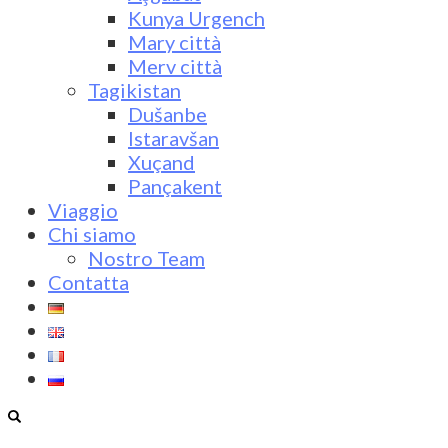
Kunya Urgench
Mary città
Merv città
Tagikistan
Dušanbe
Istaravšan
Xuçand
Pançakent
Viaggio
Chi siamo
Nostro Team
Contatta