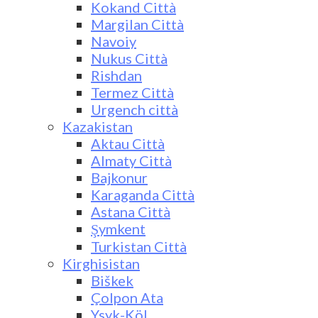
Kokand Città
Margilan Città
Navoiy
Nukus Città
Rishdan
Termez Città
Urgench città
Kazakistan
Aktau Città
Almaty Città
Bajkonur
Karaganda Città
Astana Città
Şymkent
Turkistan Città
Kirghisistan
Biškek
Çolpon Ata
Ysyk-Köl