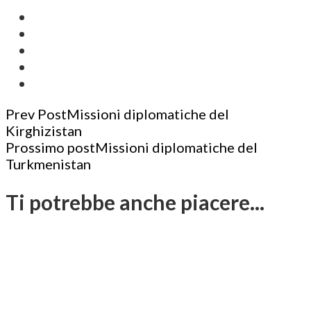
Post
Prev Post
Missioni diplomatiche del
Kirghizistan
Navigation
Prossimo post
Missioni diplomatiche del
Turkmenistan
Ti potrebbe anche piacere...