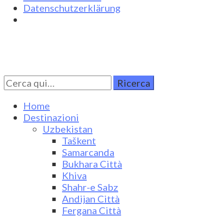
Datenschutzerklärung
Cerca
Turkestan Travel
Discover Central Asia
per:
Home
Destinazioni
Uzbekistan
Taškent
Samarcanda
Bukhara Città
Khiva
Shahr-e Sabz
Andijan Città
Fergana Città