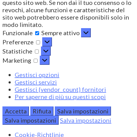
questo sito web. Se non dai il tuo consenso o lo
revochi, alcune funzioni e caratteristiche del
sito web potrebbero essere disponibili solo in
modo limitato.
Funzionale
Funzionale
Sempre attivo
Preferenze
Preferenze
Statistiche
Statistiche
Marketing
Marketing
Gestisci opzioni
Gestisci servizi
Gestisci {vendor_count} fornitori
Per saperne di più su questi scopi
Accetta
Rifiuta
Salva impostazioni
Salva impostazioni
Salva impostazioni
Cookie-Richtlinie