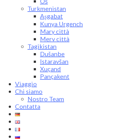
Oš
Turkmenistan
Aşgabat
Kunya Urgench
Mary città
Merv città
Tagikistan
Dušanbe
Istaravšan
Xuçand
Pançakent
Viaggio
Chi siamo
Nostro Team
Contatta