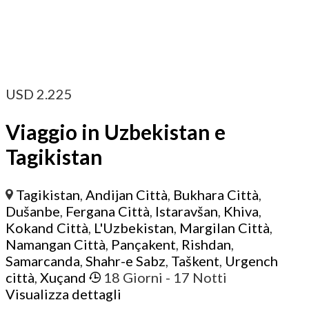
USD
2.225
Viaggio in Uzbekistan e
Tagikistan
Tagikistan
,
Andijan Città
,
Bukhara Città
,
Dušanbe
,
Fergana Città
,
Istaravšan
,
Khiva
,
Kokand Città
,
L'Uzbekistan
,
Margilan Città
,
Namangan Città
,
Pançakent
,
Rishdan
,
Samarcanda
,
Shahr-e Sabz
,
Taškent
,
Urgench
città
,
Xuçand
18 Giorni
- 17 Notti
Visualizza dettagli