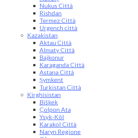
Nukus Città
Rishdan
Termez Città
Urgench città
Kazakistan
Aktau Città
Almaty Città
Bajkonur
Karaganda Città
Astana Città
Şymkent
Turkistan Città
Kirghisistan
Biškek
Çolpon Ata
Ysyk-Köl
Karakol Città
Naryn Regione