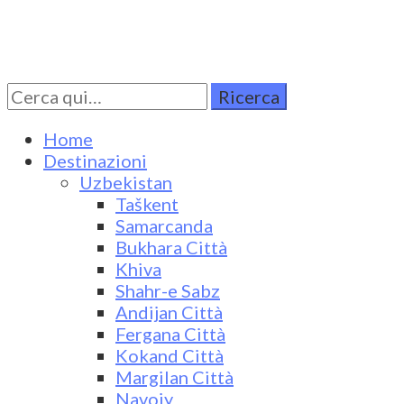
Cerca
Turkestan Travel
Discover Central Asia
per:
Home
Destinazioni
Uzbekistan
Taškent
Samarcanda
Bukhara Città
Khiva
Shahr-e Sabz
Andijan Città
Fergana Città
Kokand Città
Margilan Città
Navoiy