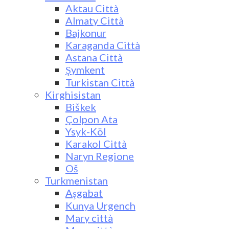
Aktau Città
Almaty Città
Bajkonur
Karaganda Città
Astana Città
Şymkent
Turkistan Città
Kirghisistan
Biškek
Çolpon Ata
Ysyk-Köl
Karakol Città
Naryn Regione
Oš
Turkmenistan
Aşgabat
Kunya Urgench
Mary città