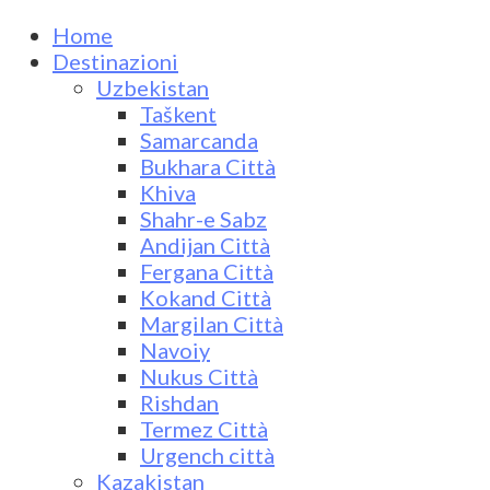
Home
Destinazioni
Uzbekistan
Taškent
Samarcanda
Bukhara Città
Khiva
Shahr-e Sabz
Andijan Città
Fergana Città
Kokand Città
Margilan Città
Navoiy
Nukus Città
Rishdan
Termez Città
Urgench città
Kazakistan