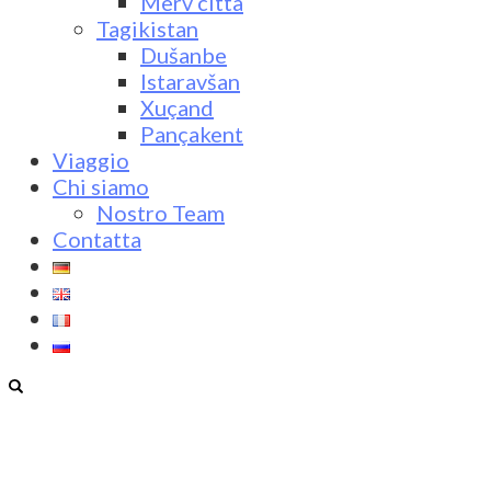
Merv città
Tagikistan
Dušanbe
Istaravšan
Xuçand
Pançakent
Viaggio
Chi siamo
Nostro Team
Contatta