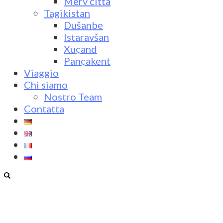
Merv città
Tagikistan
Dušanbe
Istaravšan
Xuçand
Pançakent
Viaggio
Chi siamo
Nostro Team
Contatta