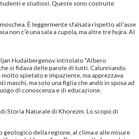
 studenti e studiosi. Queste sono costruite
a moschea. È leggermente sfalsata rispetto all’asse
a non c’è una sala a cupola, ma altre tre hujra. Al
miljan Hudaibergenov intitolato “Albero
he si fidava delle parole di tutti. Calunniando
o molto spietato e impaziente, ma apprezzava
ti maschi, ma solo una figlia che andò in sposa ad
 luogo di conoscenza e di educazione.
 di Storia Naturale di Khorezm. Lo scopo di
o geologico della regione, al clima e alle misure