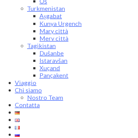
Oš
Turkmenistan
Aşgabat
Kunya Urgench
Mary città
Merv città
Tagikistan
Dušanbe
Istaravšan
Xuçand
Pançakent
Viaggio
Chi siamo
Nostro Team
Contatta