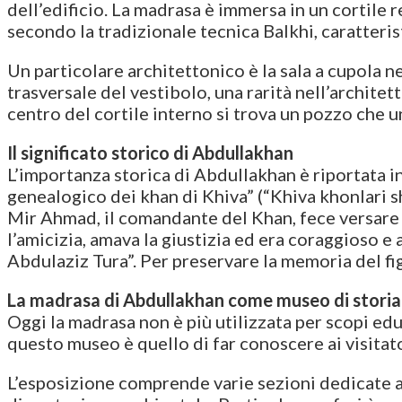
dell’edificio. La madrasa è immersa in un cortile 
secondo la tradizionale tecnica Balkhi, caratteris
Un particolare architettonico è la sala a cupola n
trasversale del vestibolo, una rarità nell’architet
centro del cortile interno si trova un pozzo che u
Il significato storico di Abdullakhan
L’importanza storica di Abdullakhan è riportata i
genealogico dei khan di Khiva” (“Khiva khonlari sh
Mir Ahmad, il comandante del Khan, fece versare
l’amicizia, amava la giustizia ed era coraggioso e
Abdulaziz Tura”. Per preservare la memoria del fi
La madrasa di Abdullakhan come museo di storia
Oggi la madrasa non è più utilizzata per scopi ed
questo museo è quello di far conoscere ai visitato
L’esposizione comprende varie sezioni dedicate all