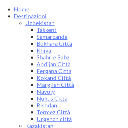
Home
Destinazioni
Uzbekistan
Taškent
Samarcanda
Bukhara Città
Khiva
Shahr-e Sabz
Andijan Città
Fergana Città
Kokand Città
Margilan Città
Navoiy
Nukus Città
Rishdan
Termez Città
Urgench città
Kazakistan