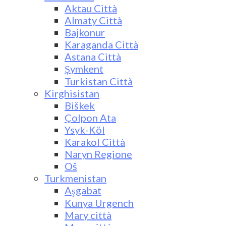
Aktau Città
Almaty Città
Bajkonur
Karaganda Città
Astana Città
Şymkent
Turkistan Città
Kirghisistan
Biškek
Çolpon Ata
Ysyk-Köl
Karakol Città
Naryn Regione
Oš
Turkmenistan
Aşgabat
Kunya Urgench
Mary città