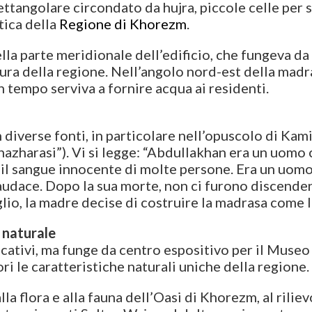
rettangolare circondato da hujra, piccole celle per
tica della
Regione di Khorezm
.
ella parte meridionale dell’edificio, che fungeva d
tura della regione. Nell’angolo nord-est della madras
n tempo serviva a fornire acqua ai residenti.
n diverse fonti, in particolare nell’opuscolo di Ka
azharasi”). Vi si legge: “Abdullakhan era un uomo c
 il sangue innocente di molte persone. Era un uom
 audace. Dopo la sua morte, non ci furono discenden
glio, la madre decise di costruire la madrasa come
 naturale
ucativi, ma funge da centro espositivo per il Museo
ri le caratteristiche naturali uniche della regione.
a flora e alla fauna dell’Oasi di Khorezm, al riliev