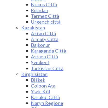
Nukus Città
Rishdan
Termez Città
Urgench città
Kazakistan
Aktau Città
Almaty Città
Bajkonur
Karaganda Città
Astana Città
Şymkent
Turkistan Città
Kirghisistan
Biškek
Çolpon Ata
Ysyk-Köl
Karakol Città
Naryn Regione