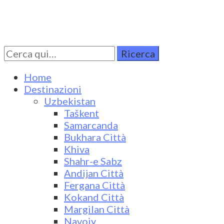
Cerca
Turkestan Travel
Discover Central Asia
per:
Home
Destinazioni
Uzbekistan
Taškent
Samarcanda
Bukhara Città
Khiva
Shahr-e Sabz
Andijan Città
Fergana Città
Kokand Città
Margilan Città
Navoiy