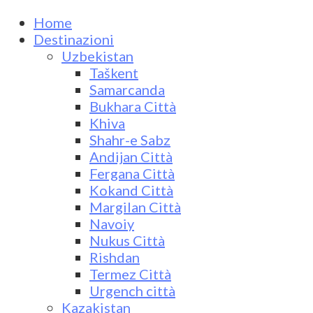
Home
Destinazioni
Uzbekistan
Taškent
Samarcanda
Bukhara Città
Khiva
Shahr-e Sabz
Andijan Città
Fergana Città
Kokand Città
Margilan Città
Navoiy
Nukus Città
Rishdan
Termez Città
Urgench città
Kazakistan