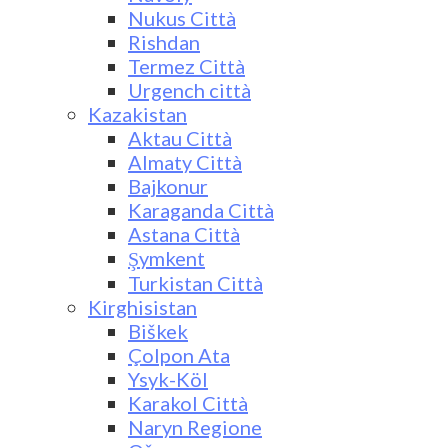
Nukus Città
Rishdan
Termez Città
Urgench città
Kazakistan
Aktau Città
Almaty Città
Bajkonur
Karaganda Città
Astana Città
Şymkent
Turkistan Città
Kirghisistan
Biškek
Çolpon Ata
Ysyk-Köl
Karakol Città
Naryn Regione