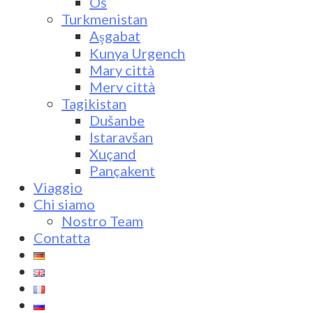
Oš
Turkmenistan
Aşgabat
Kunya Urgench
Mary città
Merv città
Tagikistan
Dušanbe
Istaravšan
Xuçand
Pançakent
Viaggio
Chi siamo
Nostro Team
Contatta