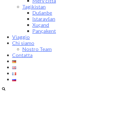
Merv città
Tagikistan
Dušanbe
Istaravšan
Xuçand
Pançakent
Viaggio
Chi siamo
Nostro Team
Contatta