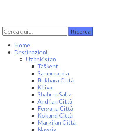
Cerca
Turkestan Travel
Discover Central Asia
per:
Home
Destinazioni
Uzbekistan
Taškent
Samarcanda
Bukhara Città
Khiva
Shahr-e Sabz
Andijan Città
Fergana Città
Kokand Città
Margilan Città
Navoiy