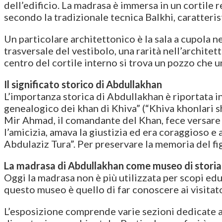
dell’edificio. La madrasa è immersa in un cortile 
secondo la tradizionale tecnica Balkhi, caratteris
Un particolare architettonico è la sala a cupola n
trasversale del vestibolo, una rarità nell’architet
centro del cortile interno si trova un pozzo che u
Il significato storico di Abdullakhan
L’importanza storica di Abdullakhan è riportata i
genealogico dei khan di Khiva” (“Khiva khonlari sh
Mir Ahmad, il comandante del Khan, fece versare
l’amicizia, amava la giustizia ed era coraggioso e
Abdulaziz Tura”. Per preservare la memoria del fi
La madrasa di Abdullakhan come museo di storia
Oggi la madrasa non è più utilizzata per scopi ed
questo museo è quello di far conoscere ai visitato
L’esposizione comprende varie sezioni dedicate all