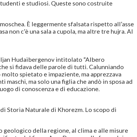
 studenti e studiosi. Queste sono costruite
a moschea. È leggermente sfalsata rispetto all’asse
a non c’è una sala a cupola, ma altre tre hujra. Al
miljan Hudaibergenov intitolato “Albero
he si fidava delle parole di tutti. Calunniando
o molto spietato e impaziente, ma apprezzava
ti maschi, ma solo una figlia che andò in sposa ad
 luogo di conoscenza e di educazione.
 di Storia Naturale di Khorezm. Lo scopo di
o geologico della regione, al clima e alle misure