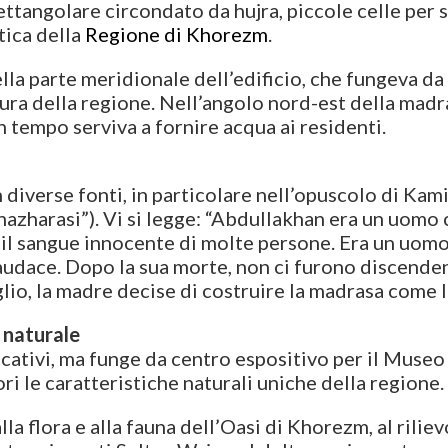
rettangolare circondato da hujra, piccole celle per
tica della
Regione di Khorezm
.
ella parte meridionale dell’edificio, che fungeva d
tura della regione. Nell’angolo nord-est della madras
n tempo serviva a fornire acqua ai residenti.
n diverse fonti, in particolare nell’opuscolo di Ka
azharasi”). Vi si legge: “Abdullakhan era un uomo c
 il sangue innocente di molte persone. Era un uom
 audace. Dopo la sua morte, non ci furono discenden
glio, la madre decise di costruire la madrasa come
 naturale
ucativi, ma funge da centro espositivo per il Museo
ri le caratteristiche naturali uniche della regione.
a flora e alla fauna dell’Oasi di Khorezm, al riliev