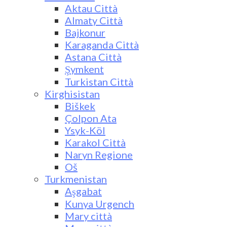
Aktau Città
Almaty Città
Bajkonur
Karaganda Città
Astana Città
Şymkent
Turkistan Città
Kirghisistan
Biškek
Çolpon Ata
Ysyk-Köl
Karakol Città
Naryn Regione
Oš
Turkmenistan
Aşgabat
Kunya Urgench
Mary città