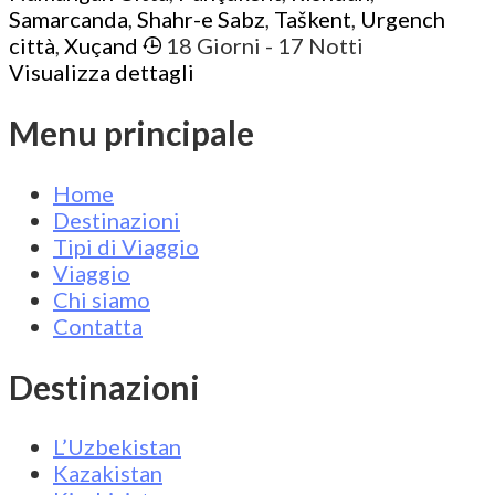
Samarcanda
,
Shahr-e Sabz
,
Taškent
,
Urgench
città
,
Xuçand
18 Giorni
- 17 Notti
Visualizza dettagli
Menu principale
Home
Destinazioni
Tipi di Viaggio
Viaggio
Chi siamo
Contatta
Destinazioni
L’Uzbekistan
Kazakistan