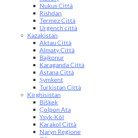
Nukus Città
Rishdan
Termez Città
Urgench città
Kazakistan
Aktau Città
Almaty Città
Bajkonur
Karaganda Città
Astana Città
Şymkent
Turkistan Città
Kirghisistan
Biškek
Çolpon Ata
Ysyk-Köl
Karakol Città
Naryn Regione