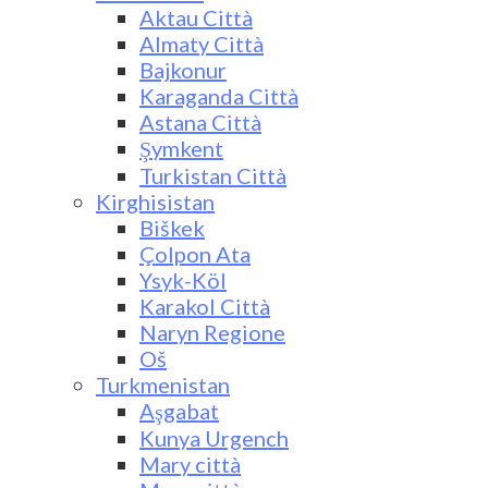
Aktau Città
Almaty Città
Bajkonur
Karaganda Città
Astana Città
Şymkent
Turkistan Città
Kirghisistan
Biškek
Çolpon Ata
Ysyk-Köl
Karakol Città
Naryn Regione
Oš
Turkmenistan
Aşgabat
Kunya Urgench
Mary città