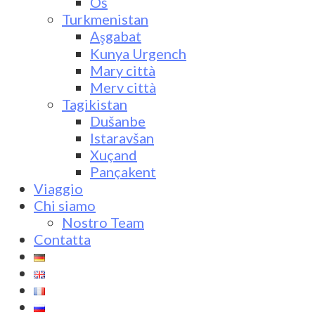
Oš
Turkmenistan
Aşgabat
Kunya Urgench
Mary città
Merv città
Tagikistan
Dušanbe
Istaravšan
Xuçand
Pançakent
Viaggio
Chi siamo
Nostro Team
Contatta