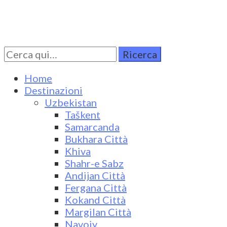
Cerca
Turkestan Travel
Discover Central Asia
per:
Home
Destinazioni
Uzbekistan
Taškent
Samarcanda
Bukhara Città
Khiva
Shahr-e Sabz
Andijan Città
Fergana Città
Kokand Città
Margilan Città
Navoiy