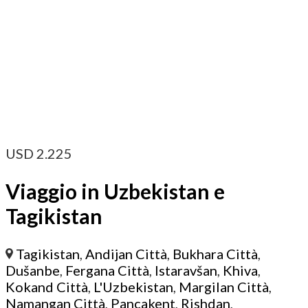
USD
2.225
Viaggio in Uzbekistan e
Tagikistan
Tagikistan
,
Andijan Città
,
Bukhara Città
,
Dušanbe
,
Fergana Città
,
Istaravšan
,
Khiva
,
Kokand Città
,
L'Uzbekistan
,
Margilan Città
,
Namangan Città
,
Pançakent
,
Rishdan
,