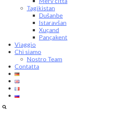
Merv città
Tagikistan
Dušanbe
Istaravšan
Xuçand
Pançakent
Viaggio
Chi siamo
Nostro Team
Contatta