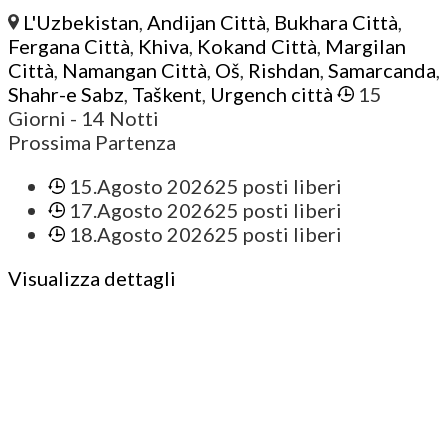
L'Uzbekistan
,
Andijan Città
,
Bukhara Città
,
Fergana Città
,
Khiva
,
Kokand Città
,
Margilan
Città
,
Namangan Città
,
Oš
,
Rishdan
,
Samarcanda
,
Shahr-e Sabz
,
Taškent
,
Urgench città
15
Giorni
- 14 Notti
Prossima Partenza
15.Agosto 2026
25 posti liberi
17.Agosto 2026
25 posti liberi
18.Agosto 2026
25 posti liberi
Visualizza dettagli