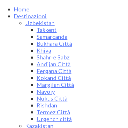
Home
Destinazioni
Uzbekistan
Taškent
Samarcanda
Bukhara Città
Khiva
Shahr-e Sabz
Andijan Città
Fergana Città
Kokand Città
Margilan Città
Navoiy
Nukus Città
Rishdan
Termez Città
Urgench città
Kazakistan