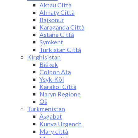
Aktau Città
Almaty Città
Bajkonur
Karaganda Città
Astana Città
Şymkent
Turkistan Città
Kirghisistan
Biškek
Çolpon Ata
Ysyk-Köl
Karakol Città
Naryn Regione
Oš
Turkmenistan
Aşgabat
Kunya Urgench
Mary città