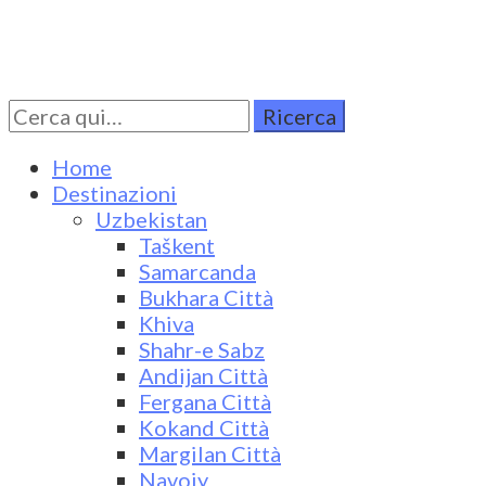
Cerca
Turkestan Travel
Discover Central Asia
per:
Home
Destinazioni
Uzbekistan
Taškent
Samarcanda
Bukhara Città
Khiva
Shahr-e Sabz
Andijan Città
Fergana Città
Kokand Città
Margilan Città
Navoiy