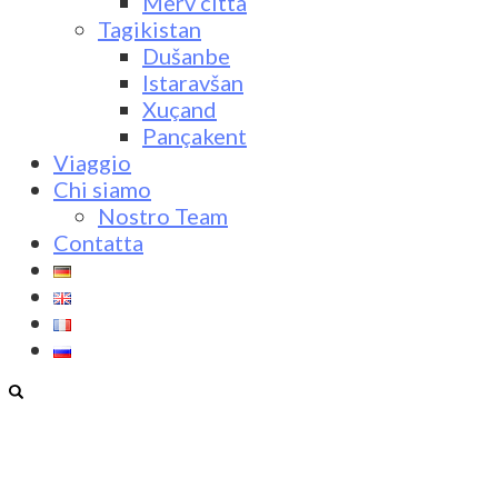
Merv città
Tagikistan
Dušanbe
Istaravšan
Xuçand
Pançakent
Viaggio
Chi siamo
Nostro Team
Contatta