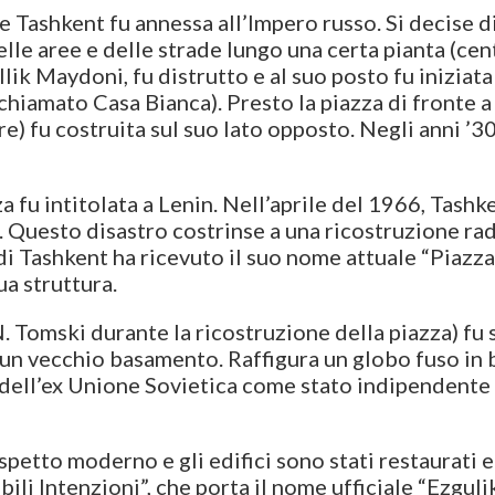
e Tashkent fu annessa all’Impero russo. Si decise d
lle aree e delle strade lungo una certa pianta (cen
lik Maydoni, fu distrutto e al suo posto fu iniziata
 chiamato Casa Bianca). Presto la piazza di fronte
e) fu costruita sul suo lato opposto. Negli anni ’30
a fu intitolata a Lenin. Nell’aprile del 1966, Tash
 Questo disastro costrinse a una ricostruzione radi
 di Tashkent ha ricevuto il suo nome attuale “Piazz
ua struttura.
 Tomski durante la ricostruzione della piazza) fu s
 vecchio basamento. Raffigura un globo fuso in br
 dell’ex Unione Sovietica come stato indipendente
petto moderno e gli edifici sono stati restaurati e 
bili Intenzioni”, che porta il nome ufficiale “Ezgul