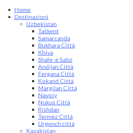
Home
Destinazioni
Uzbekistan
Taškent
Samarcanda
Bukhara Città
Khiva
Shahr-e Sabz
Andijan Città
Fergana Città
Kokand Città
Margilan Città
Navoiy
Nukus Città
Rishdan
Termez Città
Urgench città
Kazakistan