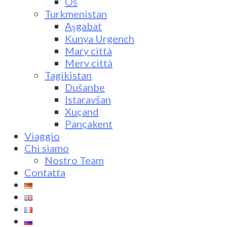
Oš
Turkmenistan
Aşgabat
Kunya Urgench
Mary città
Merv città
Tagikistan
Dušanbe
Istaravšan
Xuçand
Pançakent
Viaggio
Chi siamo
Nostro Team
Contatta