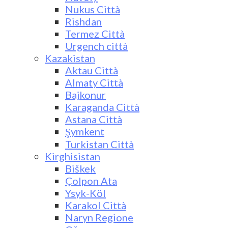
Nukus Città
Rishdan
Termez Città
Urgench città
Kazakistan
Aktau Città
Almaty Città
Bajkonur
Karaganda Città
Astana Città
Şymkent
Turkistan Città
Kirghisistan
Biškek
Çolpon Ata
Ysyk-Köl
Karakol Città
Naryn Regione