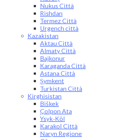
Nukus Città
Rishdan
Termez Città
Urgench città
Kazakistan
Aktau Città
Almaty Città
Bajkonur
Karaganda Città
Astana Città
Şymkent
Turkistan Città
Kirghisistan
Biškek
Çolpon Ata
Ysyk-Köl
Karakol Città
Naryn Regione