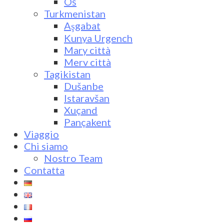
Oš
Turkmenistan
Aşgabat
Kunya Urgench
Mary città
Merv città
Tagikistan
Dušanbe
Istaravšan
Xuçand
Pançakent
Viaggio
Chi siamo
Nostro Team
Contatta