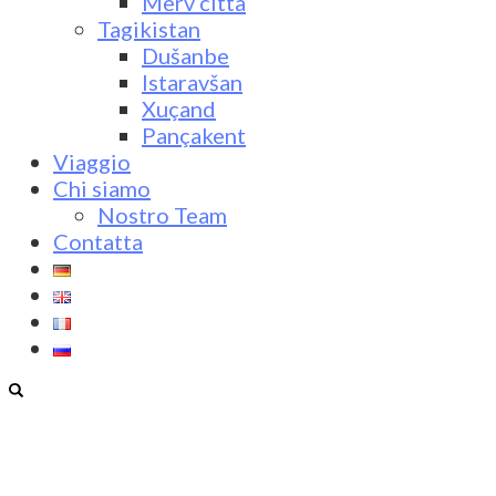
Merv città
Tagikistan
Dušanbe
Istaravšan
Xuçand
Pançakent
Viaggio
Chi siamo
Nostro Team
Contatta