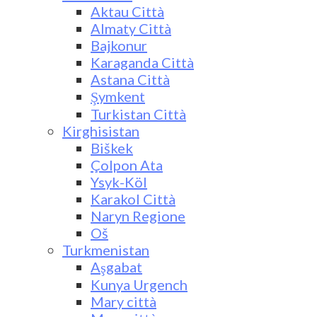
Aktau Città
Almaty Città
Bajkonur
Karaganda Città
Astana Città
Şymkent
Turkistan Città
Kirghisistan
Biškek
Çolpon Ata
Ysyk-Köl
Karakol Città
Naryn Regione
Oš
Turkmenistan
Aşgabat
Kunya Urgench
Mary città