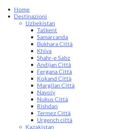
Home
Destinazioni
Uzbekistan
Taškent
Samarcanda
Bukhara Città
Khiva
Shahr-e Sabz
Andijan Città
Fergana Città
Kokand Città
Margilan Città
Navoiy
Nukus Città
Rishdan
Termez Città
Urgench città
Kazakistan