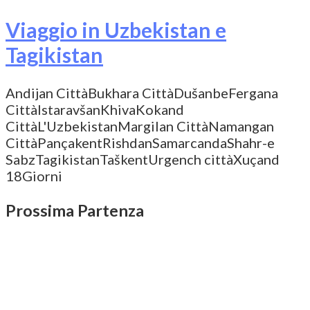
Viaggio in Uzbekistan e
Tagikistan
Andijan Città
Bukhara Città
Dušanbe
Fergana
Città
Istaravšan
Khiva
Kokand
Città
L'Uzbekistan
Margilan Città
Namangan
Città
Pançakent
Rishdan
Samarcanda
Shahr-e
Sabz
Tagikistan
Taškent
Urgench città
Xuçand
18Giorni
Prossima Partenza