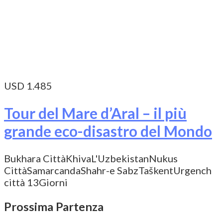
USD 1.485
Tour del Mare d’Aral – il più
grande eco-disastro del Mondo
Bukhara Città
Khiva
L'Uzbekistan
Nukus
Città
Samarcanda
Shahr-e Sabz
Taškent
Urgench
città
13Giorni
Prossima Partenza