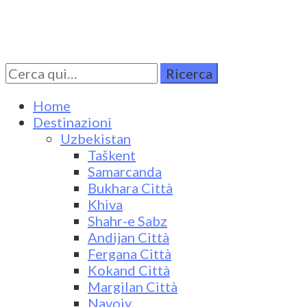
Cerca
Turkestan Travel
Discover Central Asia
per:
Home
Destinazioni
Uzbekistan
Taškent
Samarcanda
Bukhara Città
Khiva
Shahr-e Sabz
Andijan Città
Fergana Città
Kokand Città
Margilan Città
Navoiy