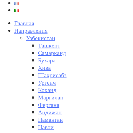
Главная
Направления
Узбекистан
Ташкент
Самарканд
Бухара
Хива
Шахрисабз
Ургенч
Коканд
Маргилан
Фергана
Андижан
Наманган
Навои