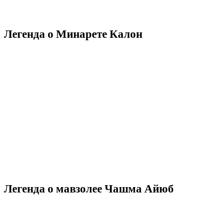
Легенда о Минарете Калон
Легенда о мавзолее Чашма Айюб