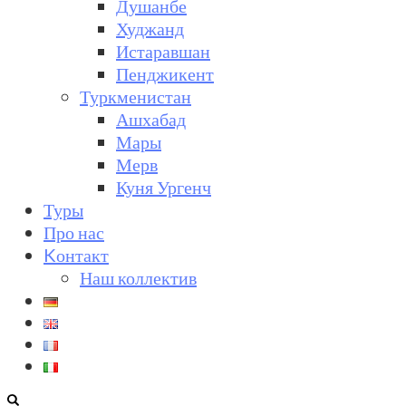
Душанбе
Худжанд
Истаравшан
Пенджикент
Туркменистан
Ашхабад
Мары
Мерв
Куня Ургенч
Туры
Про нас
Kонтакт
Наш коллектив