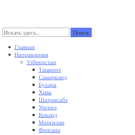
Поиск:
Turkestan Travel
Discover Central Asia
Главная
Направления
Узбекистан
Ташкент
Самарканд
Бухара
Хива
Шахрисабз
Ургенч
Коканд
Маргилан
Фергана