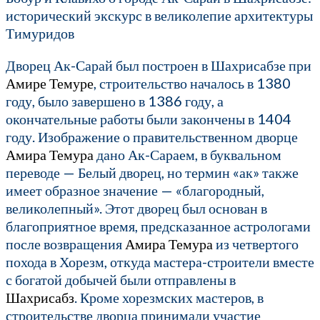
исторический экскурс в великолепие архитектуры
Тимуридов
Дворец Ак-Сарай был построен в Шахрисабзе при
Амире Темуре
, строительство началось в 1380
году, было завершено в 1386 году, а
окончательные работы были закончены в 1404
году. Изображение о правительственном дворце
Амира Темура
дано Ак-Сараем, в буквальном
переводе — Белый дворец, но термин «ак» также
имеет образное значение — «благородный,
великолепный». Этот дворец был основан в
благоприятное время, предсказанное астрологами
после возвращения
Амира Темура
из четвертого
похода в Хорезм, откуда мастера-строители вместе
с богатой добычей были отправлены в
Шахрисабз
. Кроме хорезмских мастеров, в
строительстве дворца принимали участие