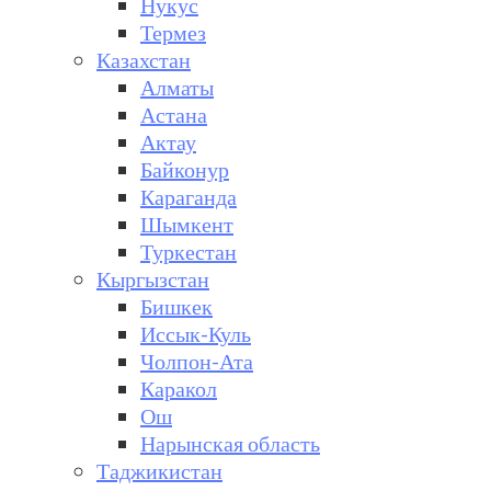
Нукус
Термез
Казахстан
Алматы
Астана
Актау
Байконур
Караганда
Шымкент
Туркестан
Кыргызстан
Бишкек
Иссык-Куль
Чолпон-Ата
Каракол
Ош
Нарынская область
Таджикистан