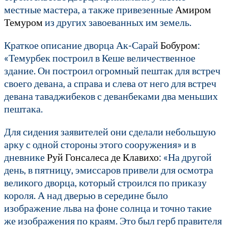
местные мастера, а также привезенные
Амиром
Темуром
из других завоеванных им земель.
Краткое описание дворца Ак-Сарай
Бобуром
:
«Темурбек построил в Кеше величественное
здание. Он построил огромный пештак для встреч
своего девана, а справа и слева от него для встреч
девана таваджибеков с деванбеками два меньших
пештака.
Для сидения заявителей они сделали небольшую
арку с одной стороны этого сооружения» и в
дневнике
Руй Гонсалеса де Клавихо
: «На другой
день, в пятницу, эмиссаров привели для осмотра
великого дворца, который строился по приказу
короля. А над дверью в середине было
изображение льва на фоне солнца и точно такие
же изображения по краям. Это был герб правителя