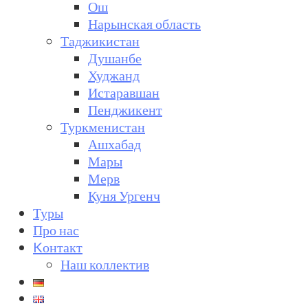
Ош
Нарынская область
Таджикистан
Душанбе
Худжанд
Истаравшан
Пенджикент
Туркменистан
Ашхабад
Мары
Мерв
Куня Ургенч
Туры
Про нас
Kонтакт
Наш коллектив