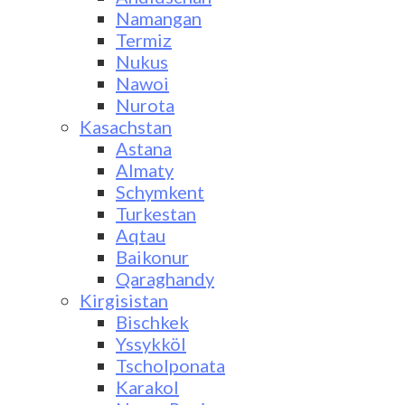
Namangan
Termiz
Nukus
Nawoi
Nurota
Kasachstan
Astana
Almaty
Schymkent
Turkestan
Aqtau
Baikonur
Qaraghandy
Kirgisistan
Bischkek
Yssykköl
Tscholponata
Karakol