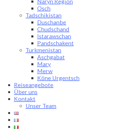
Naryn Region
Osch
Tadschikistan
Duschanbe
Chudschand
Istarawschan
Pandschakent
Turkmenistan
Aschgabat
Mary
Merw
Köne Urgentsch
Reiseangebote
Über uns
Kontakt
Unser Team