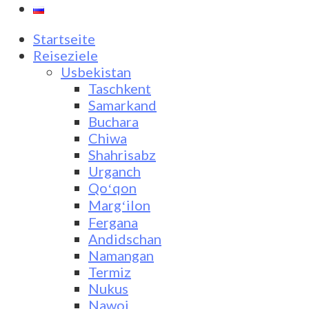
Startseite
Reiseziele
Usbekistan
Taschkent
Samarkand
Buchara
Chiwa
Shahrisabz
Urganch
Qoʻqon
Margʻilon
Fergana
Andidschan
Namangan
Termiz
Nukus
Nawoi