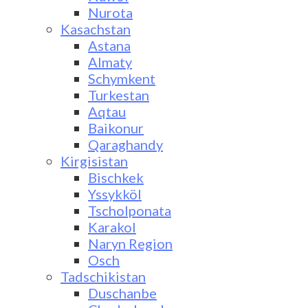
Nurota
Kasachstan
Astana
Almaty
Schymkent
Turkestan
Aqtau
Baikonur
Qaraghandy
Kirgisistan
Bischkek
Yssykköl
Tscholponata
Karakol
Naryn Region
Osch
Tadschikistan
Duschanbe