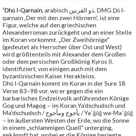
¹
Dhū l-Qarnain
, arabisch ذو القرنين, DMG Ḏū l-
qarnain ‚Der mit den zwei Hörnern‘, ist eine
Figur, welche auf den griechischen
Alexanderroman zurückgeht und an einer Stelle
im Koran vorkommt. „Der Zweihörnige“
(gedeutet als Herrscher über Ost und West)
wird größtenteils mit Alexander dem Großen
oder dem persischen Großkönig Kyros II.
identifiziert, von einigen auch mit dem
byzantinischen Kaiser Herakleios.
Dhū l-Qarnain kommt im Koran in der Sure 18
Verse 83–98 vor, wo er gegen die ein
barbarisches Endzeitvolk anführenden Könige
Gog und Magog – im Koran Ya’dschudsch und
Ma’dschudsch / يأجوج ومأجوج / Yaʾǧūǧ wa-Maʾǧūǧ
– im äußersten Westen der Erde, wo die Sonne
in einem „schlammigen Quell“ unterging,
gekämpft hat, wobei er die Könige besiegte,