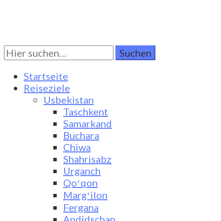
Suchen
Turkestan Travel
Discover Central Asia
Sie
nach:
Startseite
Reiseziele
Usbekistan
Taschkent
Samarkand
Buchara
Chiwa
Shahrisabz
Urganch
Qoʻqon
Margʻilon
Fergana
Andidschan