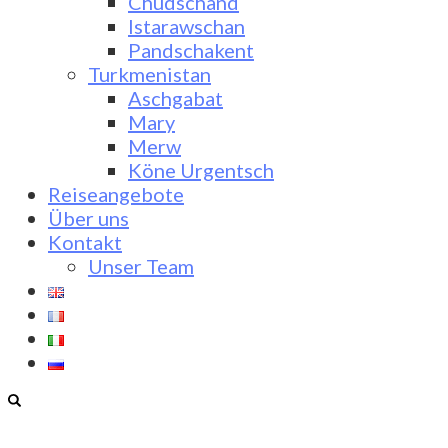
Chudschand
Istarawschan
Pandschakent
Turkmenistan
Aschgabat
Mary
Merw
Köne Urgentsch
Reiseangebote
Über uns
Kontakt
Unser Team