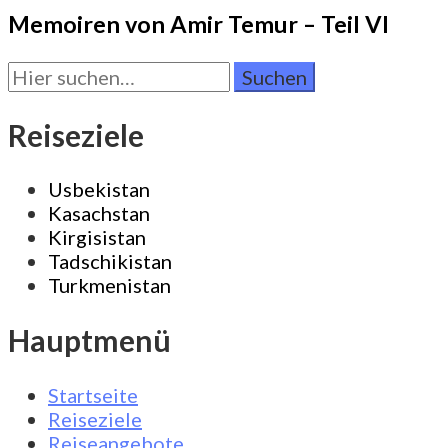
Memoiren von Amir Temur – Teil VI
Suchen
Sie
nach:
Reiseziele
Usbekistan
Kasachstan
Kirgisistan
Tadschikistan
Turkmenistan
Hauptmenü
Startseite
Reiseziele
Reiseangebote