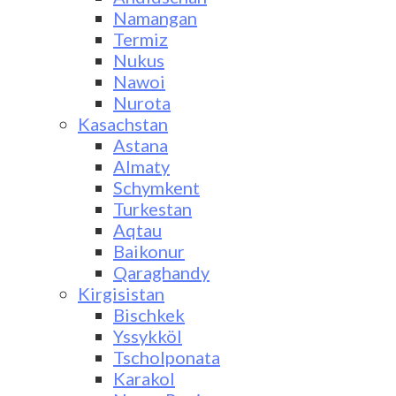
Namangan
Termiz
Nukus
Nawoi
Nurota
Kasachstan
Astana
Almaty
Schymkent
Turkestan
Aqtau
Baikonur
Qaraghandy
Kirgisistan
Bischkek
Yssykköl
Tscholponata
Karakol