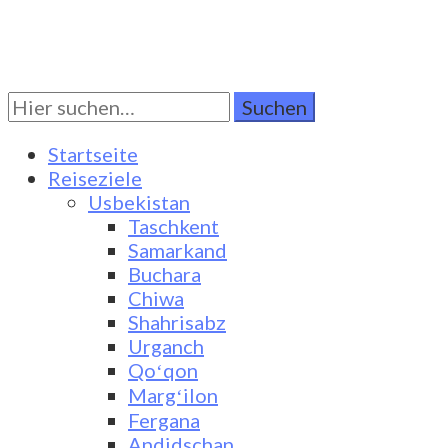
Suchen
Turkestan Travel
Discover Central Asia
Sie
nach:
Startseite
Reiseziele
Usbekistan
Taschkent
Samarkand
Buchara
Chiwa
Shahrisabz
Urganch
Qoʻqon
Margʻilon
Fergana
Andidschan