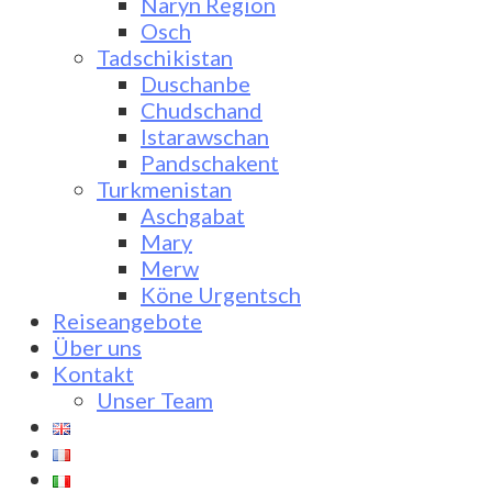
Naryn Region
Osch
Tadschikistan
Duschanbe
Chudschand
Istarawschan
Pandschakent
Turkmenistan
Aschgabat
Mary
Merw
Köne Urgentsch
Reiseangebote
Über uns
Kontakt
Unser Team