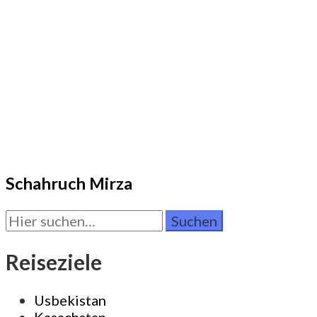
Schahruch Mirza
Suchen
Sie
nach:
Reiseziele
Usbekistan