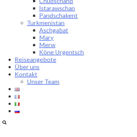
Chudschand
Istarawschan
Pandschakent
Turkmenistan
Aschgabat
Mary
Merw
Köne Urgentsch
Reiseangebote
Über uns
Kontakt
Unser Team