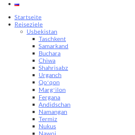
Startseite
Reiseziele
Usbekistan
Taschkent
Samarkand
Buchara
Chiwa
Shahrisabz
Urganch
Qoʻqon
Margʻilon
Fergana
Andidschan
Namangan
Termiz
Nukus
Nawoi