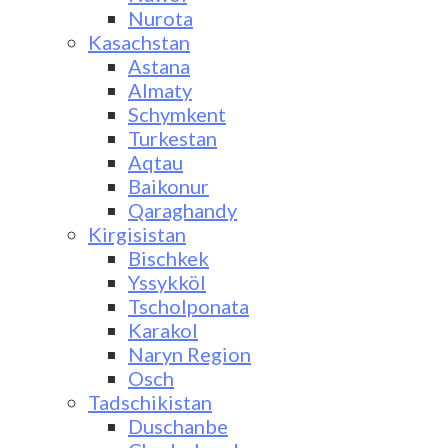
Nurota
Kasachstan
Astana
Almaty
Schymkent
Turkestan
Aqtau
Baikonur
Qaraghandy
Kirgisistan
Bischkek
Yssykköl
Tscholponata
Karakol
Naryn Region
Osch
Tadschikistan
Duschanbe