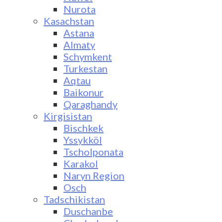
Nurota
Kasachstan
Astana
Almaty
Schymkent
Turkestan
Aqtau
Baikonur
Qaraghandy
Kirgisistan
Bischkek
Yssykköl
Tscholponata
Karakol
Naryn Region
Osch
Tadschikistan
Duschanbe