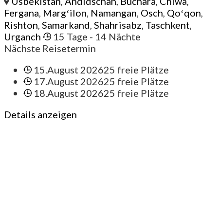
Usbekistan
,
Andidschan
,
Buchara
,
Chiwa
,
Fergana
,
Margʻilon
,
Namangan
,
Osch
,
Qoʻqon
,
Rishton
,
Samarkand
,
Shahrisabz
,
Taschkent
,
Urganch
15 Tage
- 14 Nächte
Nächste Reisetermin
15.August 2026
25 freie Plätze
17.August 2026
25 freie Plätze
18.August 2026
25 freie Plätze
Details anzeigen