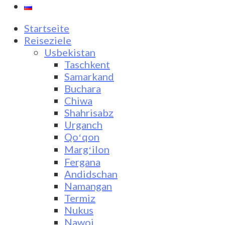
Startseite
Reiseziele
Usbekistan
Taschkent
Samarkand
Buchara
Chiwa
Shahrisabz
Urganch
Qoʻqon
Margʻilon
Fergana
Andidschan
Namangan
Termiz
Nukus
Nawoi