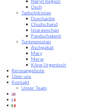
Naryn Region
Osch
Tadschikistan
Duschanbe
Chudschand
Istarawschan
Pandschakent
Turkmenistan
Aschgabat
Mary
Merw
Köne Urgentsch
Reiseangebote
Über uns
Kontakt
Unser Team