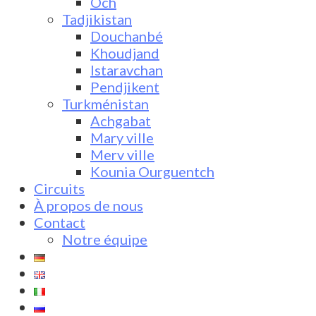
Och
Tadjikistan
Douchanbé
Khoudjand
Istaravchan
Pendjikent
Turkménistan
Achgabat
Mary ville
Merv ville
Kounia Ourguentch
Circuits
À propos de nous
Contact
Notre équipe