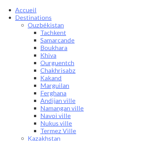
Accueil
Destinations
Ouzbékistan
Tachkent
Samarcande
Boukhara
Khiva
Ourguentch
Chakhrisabz
Kakand
Marguilan
Ferghana
Andijan ville
Namangan ville
Navoi ville
Nukus ville
Termez Ville
Kazakhstan