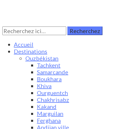
Rechercher:
Turkestan Travel
Discover Central Asia
Accueil
Destinations
Ouzbékistan
Tachkent
Samarcande
Boukhara
Khiva
Ourguentch
Chakhrisabz
Kakand
Marguilan
Ferghana
Andijan ville