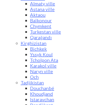
Almaty ville
Astana ville
Aktaou
Baïkonour
Chymkent
Turkestan ville
Qarağandı
Kirghizistan
Bichkek
Yssyk Koul
Tcholpon Ata
Karakol ville
Naryn ville
Och
Tadjikistan
Douchanbé
Khoudjand
Istaravchan