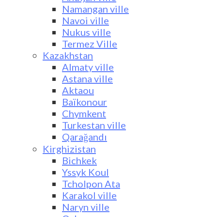
Namangan ville
Navoi ville
Nukus ville
Termez Ville
Kazakhstan
Almaty ville
Astana ville
Aktaou
Baïkonour
Chymkent
Turkestan ville
Qarağandı
Kirghizistan
Bichkek
Yssyk Koul
Tcholpon Ata
Karakol ville
Naryn ville