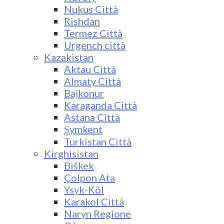
Nukus Città
Rishdan
Termez Città
Urgench città
Kazakistan
Aktau Città
Almaty Città
Bajkonur
Karaganda Città
Astana Città
Şymkent
Turkistan Città
Kirghisistan
Biškek
Çolpon Ata
Ysyk-Köl
Karakol Città
Naryn Regione