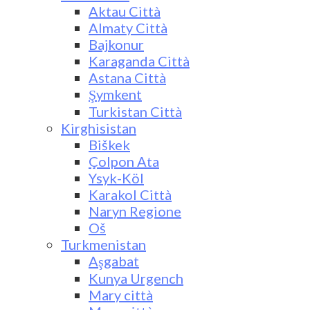
Aktau Città
Almaty Città
Bajkonur
Karaganda Città
Astana Città
Şymkent
Turkistan Città
Kirghisistan
Biškek
Çolpon Ata
Ysyk-Köl
Karakol Città
Naryn Regione
Oš
Turkmenistan
Aşgabat
Kunya Urgench
Mary città