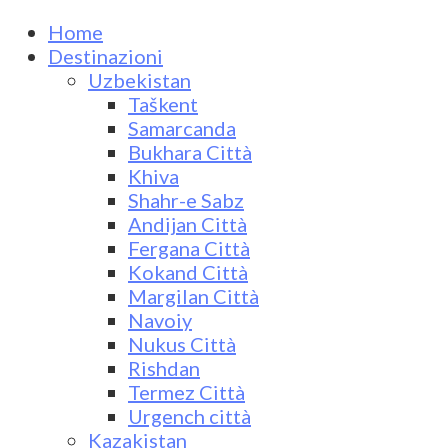
Home
Destinazioni
Uzbekistan
Taškent
Samarcanda
Bukhara Città
Khiva
Shahr-e Sabz
Andijan Città
Fergana Città
Kokand Città
Margilan Città
Navoiy
Nukus Città
Rishdan
Termez Città
Urgench città
Kazakistan