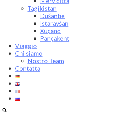
Merv città
Tagikistan
Dušanbe
Istaravšan
Xuçand
Pançakent
Viaggio
Chi siamo
Nostro Team
Contatta