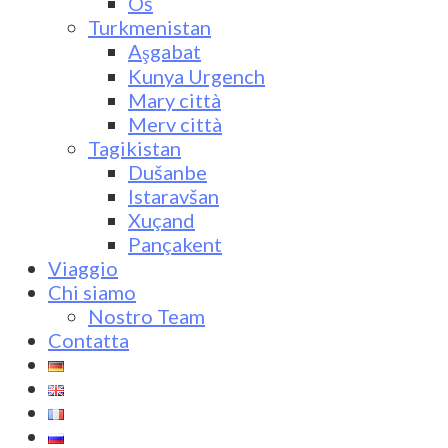
Oš
Turkmenistan
Aşgabat
Kunya Urgench
Mary città
Merv città
Tagikistan
Dušanbe
Istaravšan
Xuçand
Pançakent
Viaggio
Chi siamo
Nostro Team
Contatta