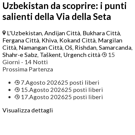
Uzbekistan da scoprire: i punti
salienti della Via della Seta
L'Uzbekistan
,
Andijan Città
,
Bukhara Città
,
Fergana Città
,
Khiva
,
Kokand Città
,
Margilan
Città
,
Namangan Città
,
Oš
,
Rishdan
,
Samarcanda
,
Shahr-e Sabz
,
Taškent
,
Urgench città
15
Giorni
- 14 Notti
Prossima Partenza
7.Agosto 2026
25 posti liberi
15.Agosto 2026
25 posti liberi
17.Agosto 2026
25 posti liberi
Visualizza dettagli