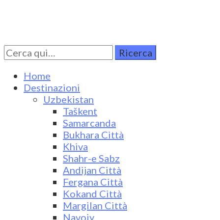
Cerca
Turkestan Travel
Discover Central Asia
per:
Home
Destinazioni
Uzbekistan
Taškent
Samarcanda
Bukhara Città
Khiva
Shahr-e Sabz
Andijan Città
Fergana Città
Kokand Città
Margilan Città
Navoiy