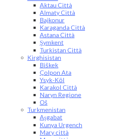
Aktau Città
Almaty Città
Bajkonur
Karaganda Città
Astana Città
Şymkent
Turkistan Città
Kirghisistan
Biškek
Çolpon Ata
Ysyk-Köl
Karakol Città
Naryn Regione
Oš
Turkmenistan
Aşgabat
Kunya Urgench
Mary città