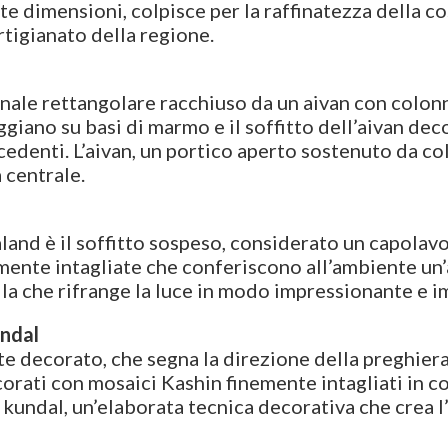
e dimensioni, colpisce per la raffinatezza della co
tigianato della regione.
vernale rettangolare racchiuso da un aivan con colo
oggiano su basi di marmo e il soffitto dell’aivan d
cedenti. L’aivan, un portico aperto sostenuto da c
 centrale.
land è il soffitto sospeso, considerato un capolavo
nte intagliate che conferiscono all’ambiente un’at
ella che rifrange la luce in modo impressionante e
undal
e decorato, che segna la direzione della preghiera 
ecorati con mosaici Kashin finemente intagliati in c
 kundal, un’elaborata tecnica decorativa che crea l’