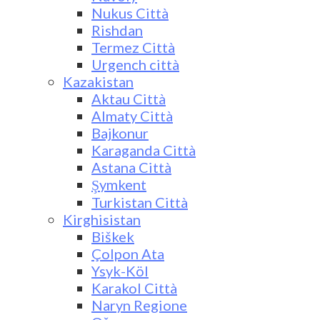
Nukus Città
Rishdan
Termez Città
Urgench città
Kazakistan
Aktau Città
Almaty Città
Bajkonur
Karaganda Città
Astana Città
Şymkent
Turkistan Città
Kirghisistan
Biškek
Çolpon Ata
Ysyk-Köl
Karakol Città
Naryn Regione