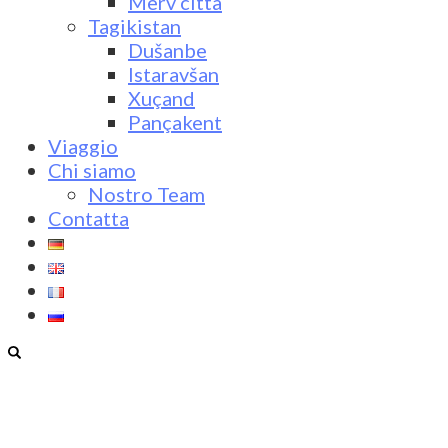
Merv città
Tagikistan
Dušanbe
Istaravšan
Xuçand
Pançakent
Viaggio
Chi siamo
Nostro Team
Contatta