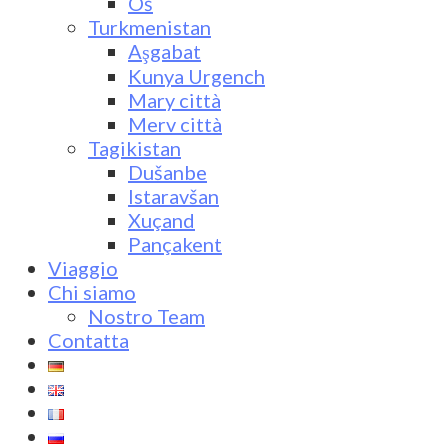
Oš
Turkmenistan
Aşgabat
Kunya Urgench
Mary città
Merv città
Tagikistan
Dušanbe
Istaravšan
Xuçand
Pançakent
Viaggio
Chi siamo
Nostro Team
Contatta