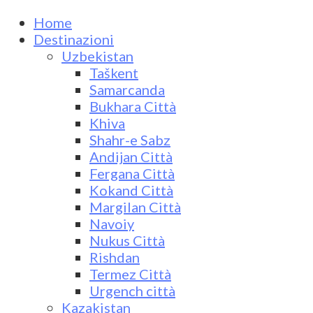
Home
Destinazioni
Uzbekistan
Taškent
Samarcanda
Bukhara Città
Khiva
Shahr-e Sabz
Andijan Città
Fergana Città
Kokand Città
Margilan Città
Navoiy
Nukus Città
Rishdan
Termez Città
Urgench città
Kazakistan