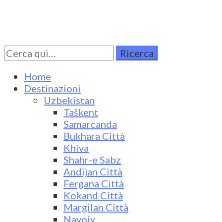
Cerca
Turkestan Travel
Discover Central Asia
per:
Home
Destinazioni
Uzbekistan
Taškent
Samarcanda
Bukhara Città
Khiva
Shahr-e Sabz
Andijan Città
Fergana Città
Kokand Città
Margilan Città
Navoiy