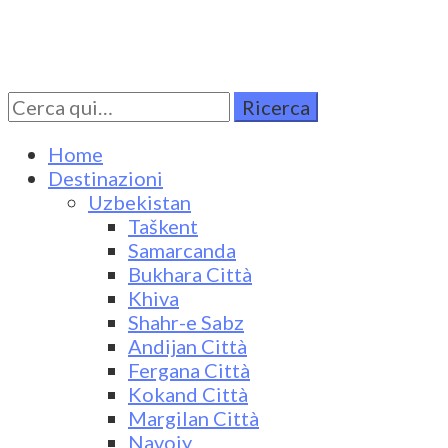
Cerca
Turkestan Travel
Discover Central Asia
per:
Home
Destinazioni
Uzbekistan
Taškent
Samarcanda
Bukhara Città
Khiva
Shahr-e Sabz
Andijan Città
Fergana Città
Kokand Città
Margilan Città
Navoiy