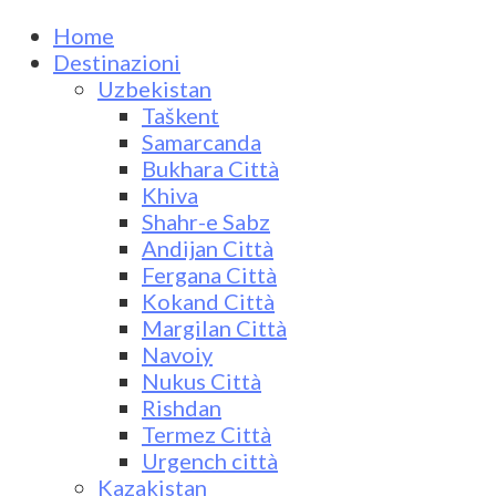
Home
Destinazioni
Uzbekistan
Taškent
Samarcanda
Bukhara Città
Khiva
Shahr-e Sabz
Andijan Città
Fergana Città
Kokand Città
Margilan Città
Navoiy
Nukus Città
Rishdan
Termez Città
Urgench città
Kazakistan