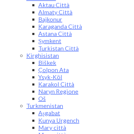
Aktau Città
Almaty Città
Bajkonur
Karaganda Città
Astana Città
Şymkent
Turkistan Città
Kirghisistan
Biškek
Çolpon Ata
Ysyk-Köl
Karakol Città
Naryn Regione
Oš
Turkmenistan
Aşgabat
Kunya Urgench
Mary città