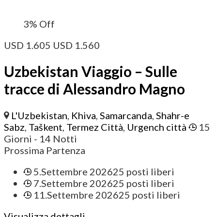
3%
Off
USD
1.605
USD
1.560
Uzbekistan Viaggio – Sulle
tracce di Alessandro Magno
L'Uzbekistan
,
Khiva
,
Samarcanda
,
Shahr-e
Sabz
,
Taškent
,
Termez Città
,
Urgench città
15
Giorni
- 14 Notti
Prossima Partenza
5.Settembre 2026
25 posti liberi
7.Settembre 2026
25 posti liberi
11.Settembre 2026
25 posti liberi
Visualizza dettagli