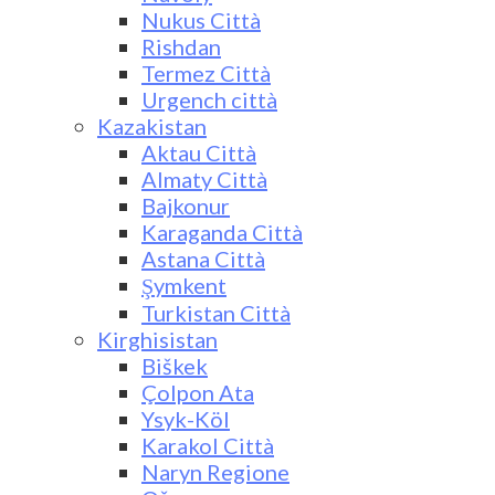
Nukus Città
Rishdan
Termez Città
Urgench città
Kazakistan
Aktau Città
Almaty Città
Bajkonur
Karaganda Città
Astana Città
Şymkent
Turkistan Città
Kirghisistan
Biškek
Çolpon Ata
Ysyk-Köl
Karakol Città
Naryn Regione