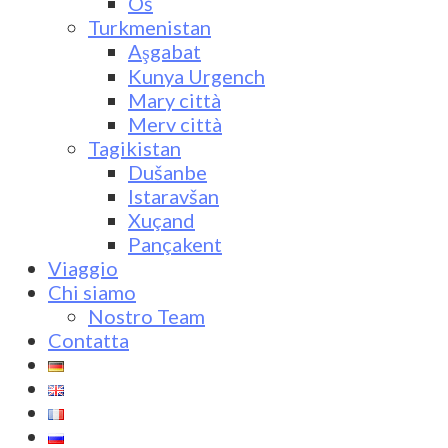
Oš
Turkmenistan
Aşgabat
Kunya Urgench
Mary città
Merv città
Tagikistan
Dušanbe
Istaravšan
Xuçand
Pançakent
Viaggio
Chi siamo
Nostro Team
Contatta