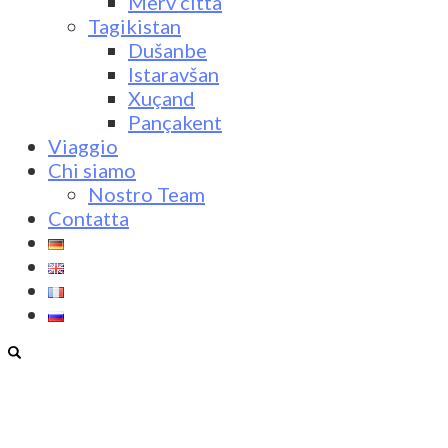
Merv città
Tagikistan
Dušanbe
Istaravšan
Xuçand
Pançakent
Viaggio
Chi siamo
Nostro Team
Contatta