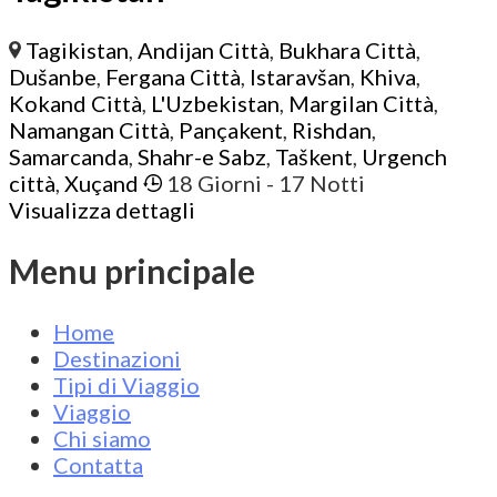
Tagikistan
,
Andijan Città
,
Bukhara Città
,
Dušanbe
,
Fergana Città
,
Istaravšan
,
Khiva
,
Kokand Città
,
L'Uzbekistan
,
Margilan Città
,
Namangan Città
,
Pançakent
,
Rishdan
,
Samarcanda
,
Shahr-e Sabz
,
Taškent
,
Urgench
città
,
Xuçand
18 Giorni
- 17 Notti
Visualizza dettagli
Menu principale
Home
Destinazioni
Tipi di Viaggio
Viaggio
Chi siamo
Contatta