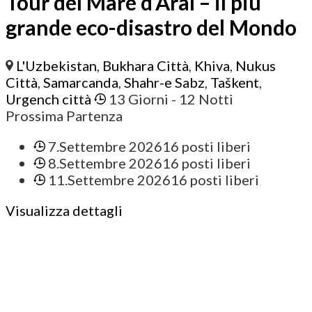
Tour del Mare d’Aral – il più
grande eco-disastro del Mondo
L'Uzbekistan
,
Bukhara Città
,
Khiva
,
Nukus
Città
,
Samarcanda
,
Shahr-e Sabz
,
Taškent
,
Urgench città
13 Giorni
- 12 Notti
Prossima Partenza
7.Settembre 2026
16 posti liberi
8.Settembre 2026
16 posti liberi
11.Settembre 2026
16 posti liberi
Visualizza dettagli