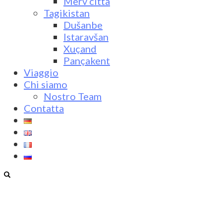
Merv città
Tagikistan
Dušanbe
Istaravšan
Xuçand
Pançakent
Viaggio
Chi siamo
Nostro Team
Contatta