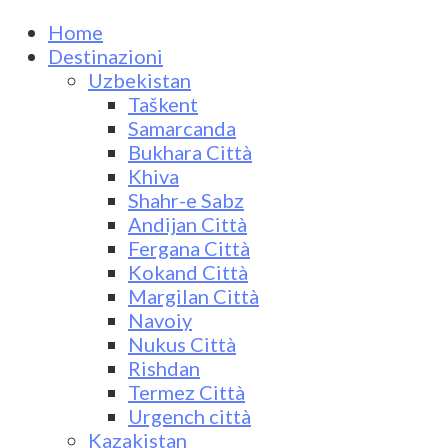
Home
Destinazioni
Uzbekistan
Taškent
Samarcanda
Bukhara Città
Khiva
Shahr-e Sabz
Andijan Città
Fergana Città
Kokand Città
Margilan Città
Navoiy
Nukus Città
Rishdan
Termez Città
Urgench città
Kazakistan