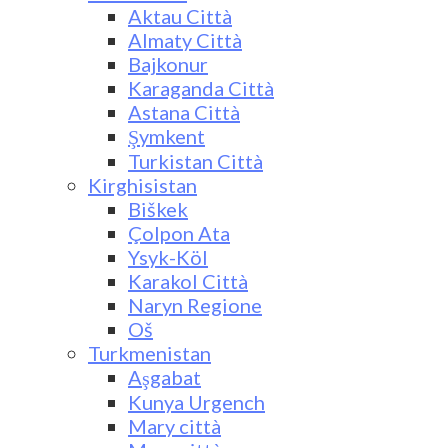
Aktau Città
Almaty Città
Bajkonur
Karaganda Città
Astana Città
Şymkent
Turkistan Città
Kirghisistan
Biškek
Çolpon Ata
Ysyk-Köl
Karakol Città
Naryn Regione
Oš
Turkmenistan
Aşgabat
Kunya Urgench
Mary città