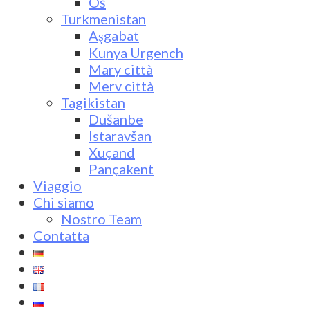
Oš
Turkmenistan
Aşgabat
Kunya Urgench
Mary città
Merv città
Tagikistan
Dušanbe
Istaravšan
Xuçand
Pançakent
Viaggio
Chi siamo
Nostro Team
Contatta