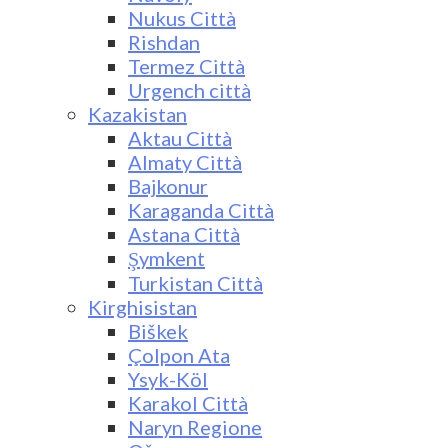
Nukus Città
Rishdan
Termez Città
Urgench città
Kazakistan
Aktau Città
Almaty Città
Bajkonur
Karaganda Città
Astana Città
Şymkent
Turkistan Città
Kirghisistan
Biškek
Çolpon Ata
Ysyk-Köl
Karakol Città
Naryn Regione