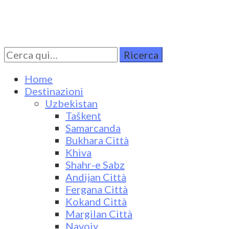
Cerca
Turkestan Travel
Discover Central Asia
per:
Home
Destinazioni
Uzbekistan
Taškent
Samarcanda
Bukhara Città
Khiva
Shahr-e Sabz
Andijan Città
Fergana Città
Kokand Città
Margilan Città
Navoiy