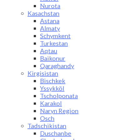
Nurota
Kasachstan
Astana
Almaty
Schymkent
Turkestan
Aqtau
Baikonur
Qaraghandy
Kirgisistan
Bischkek
Yssykköl
Tscholponata
Karakol
Naryn Region
Osch
Tadschikistan
Duschanbe