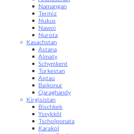
Namangan
Termiz
Nukus
Nawoi
Nurota
Kasachstan
Astana
Almaty
Schymkent
Turkestan
Aqtau
Baikonur
Qaraghandy
Kirgisistan
Bischkek
Yssykköl
Tscholponata
Karakol