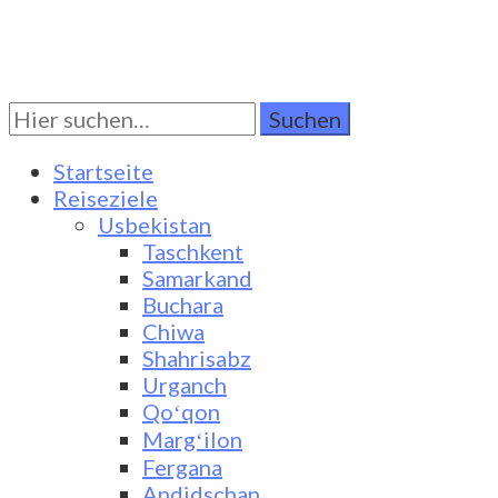
Suchen
Turkestan Travel
Discover Central Asia
Sie
nach:
Startseite
Reiseziele
Usbekistan
Taschkent
Samarkand
Buchara
Chiwa
Shahrisabz
Urganch
Qoʻqon
Margʻilon
Fergana
Andidschan