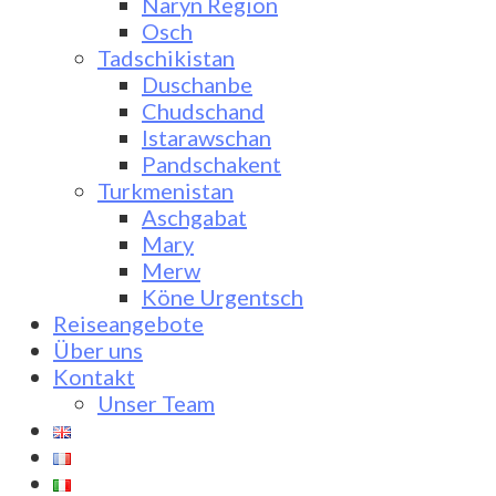
Naryn Region
Osch
Tadschikistan
Duschanbe
Chudschand
Istarawschan
Pandschakent
Turkmenistan
Aschgabat
Mary
Merw
Köne Urgentsch
Reiseangebote
Über uns
Kontakt
Unser Team