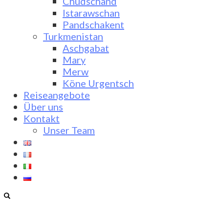
Chudschand
Istarawschan
Pandschakent
Turkmenistan
Aschgabat
Mary
Merw
Köne Urgentsch
Reiseangebote
Über uns
Kontakt
Unser Team