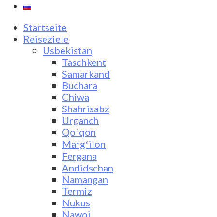
Startseite
Reiseziele
Usbekistan
Taschkent
Samarkand
Buchara
Chiwa
Shahrisabz
Urganch
Qoʻqon
Margʻilon
Fergana
Andidschan
Namangan
Termiz
Nukus
Nawoi