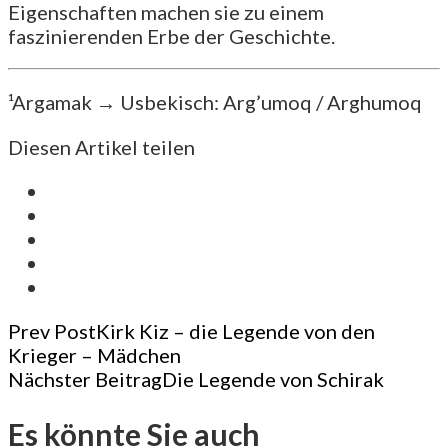
Eigenschaften machen sie zu einem
faszinierenden Erbe der Geschichte.
¹Argamak → Usbekisch: Arg’umoq / Arghumoq
Diesen Artikel teilen
Post
Prev Post
Kirk Kiz – die Legende von den
Krieger – Mädchen
Navigation
Nächster Beitrag
Die Legende von Schirak
Es könnte Sie auch