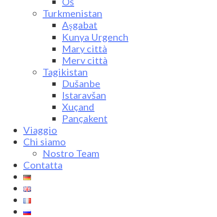
Oš
Turkmenistan
Aşgabat
Kunya Urgench
Mary città
Merv città
Tagikistan
Dušanbe
Istaravšan
Xuçand
Pançakent
Viaggio
Chi siamo
Nostro Team
Contatta