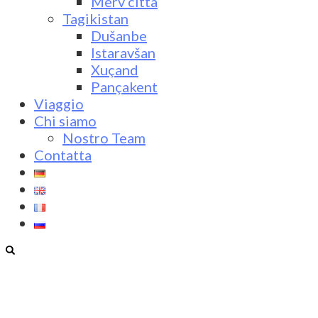
Merv città
Tagikistan
Dušanbe
Istaravšan
Xuçand
Pançakent
Viaggio
Chi siamo
Nostro Team
Contatta