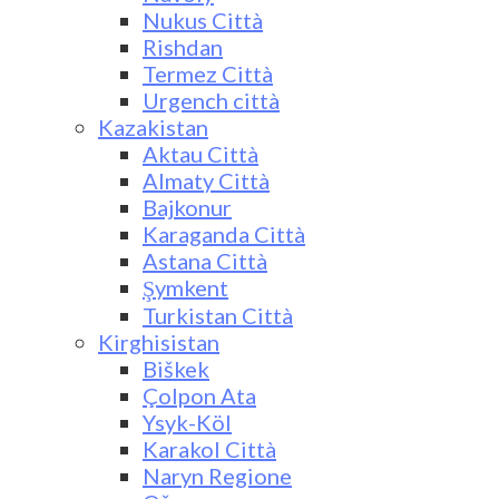
Nukus Città
Rishdan
Termez Città
Urgench città
Kazakistan
Aktau Città
Almaty Città
Bajkonur
Karaganda Città
Astana Città
Şymkent
Turkistan Città
Kirghisistan
Biškek
Çolpon Ata
Ysyk-Köl
Karakol Città
Naryn Regione