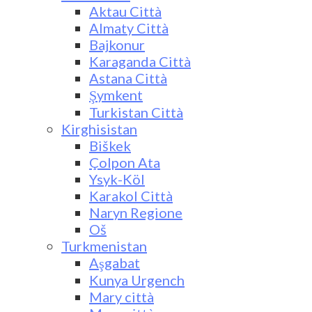
Aktau Città
Almaty Città
Bajkonur
Karaganda Città
Astana Città
Şymkent
Turkistan Città
Kirghisistan
Biškek
Çolpon Ata
Ysyk-Köl
Karakol Città
Naryn Regione
Oš
Turkmenistan
Aşgabat
Kunya Urgench
Mary città