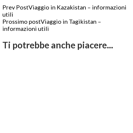
Post
Prev Post
Viaggio in Kazakistan – informazioni
utili
Navigation
Prossimo post
Viaggio in Tagikistan –
informazioni utili
Ti potrebbe anche piacere...