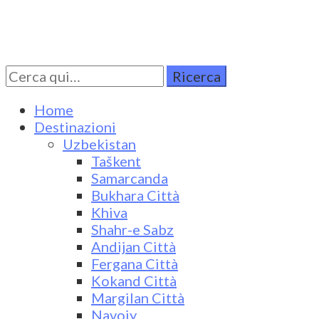
Cerca
Turkestan Travel
Discover Central Asia
per:
Home
Destinazioni
Uzbekistan
Taškent
Samarcanda
Bukhara Città
Khiva
Shahr-e Sabz
Andijan Città
Fergana Città
Kokand Città
Margilan Città
Navoiy