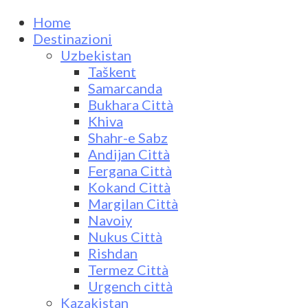
Home
Destinazioni
Uzbekistan
Taškent
Samarcanda
Bukhara Città
Khiva
Shahr-e Sabz
Andijan Città
Fergana Città
Kokand Città
Margilan Città
Navoiy
Nukus Città
Rishdan
Termez Città
Urgench città
Kazakistan